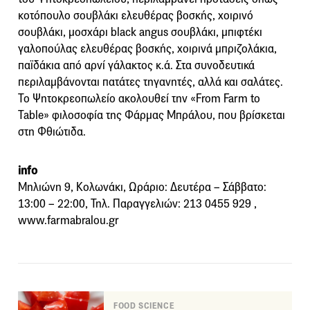
κoτόπουλο σουβλάκι ελευθέρας βοσκής, χοιρινό
σουβλάκι, μοσχάρι black angus σουβλάκι, μπιφτέκι
γαλοπούλας ελευθέρας βοσκής, χοιρινά μπριζολάκια,
παϊδάκια από αρνί γάλακτος κ.ά. Στα συνοδευτικά
περιλαμβάνονται πατάτες τηγανητές, αλλά και σαλάτες.
Το Ψητοκρεοπωλείο ακολουθεί την «From Farm to
Table» φιλοσοφία της Φάρμας Μπράλου, που βρίσκεται
στη Φθιώτιδα.
info
Μηλιώνη 9, Κολωνάκι, Ωράριο: Δευτέρα – Σάββατο:
13:00 – 22:00, Τηλ. Παραγγελιών: 213 0455 929 ,
www.farmabralou.gr
FOOD SCIENCE