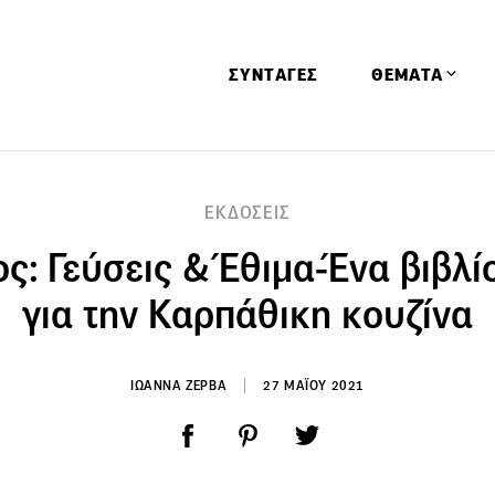
ΣΥΝΤΑΓΕΣ
ΘΕΜΑΤΑ
Απόψεις
ΕΚΔΟΣΕΙΣ
Αφιερώματα
ς: Γεύσεις & Έθιμα-Ένα βιβλί
Ειδήσεις
Έρευνες
για την Καρπάθικη κουζίνα
Οινοπνευματώ
Παιδί
ΙΩΑΝΝΑ ΖΕΡΒΑ
27 ΜΑΪΟΥ 2021
Υγεία & Διατρ