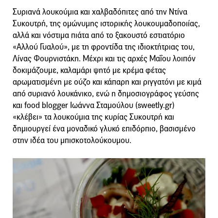
Συριανά λουκούμια και χαλβαδόπιτες από την Ντίνα
Συκουτρή, της ομώνυμης ιστορικής λουκουμαδοποιίας,
αλλά και νόστιμα πιάτα από το ξακουστό εστιατόριο
«Αλλού Γυαλού», με τη φροντίδα της ιδιοκτήτριας του,
Λίνας Φουρνιστάκη. Μέχρι και τις αρχές Μαΐου λοιπόν
δοκιμάζουμε, καλαμάρι ψητό με κρέμα φέτας
αρωματισμένη με ούζο και κάπαρη και ριγγατόνι με κιμά
από συριανό λουκάνικo, ενώ η δημοσιογράφος γεύσης
και food blogger Ιωάννα Σταμούλου (sweetly.gr)
«κλέβει» τα λουκούμια της κυρίας Συκουτρή και
δημιουργεί ένα μοναδικό γλυκό επιδόρπιο, βασισμένο
στην ιδέα του μπισκοτολούκουμου.