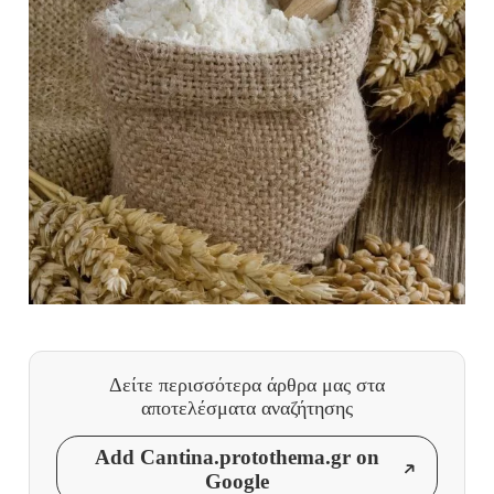
Δείτε περισσότερα άρθρα μας
στα
αποτελέσματα αναζήτησης
Add Cantina.protothema.gr on
Google