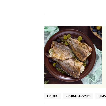
FORBES
GEORGE CLOONEY
ΤΕΚΊ