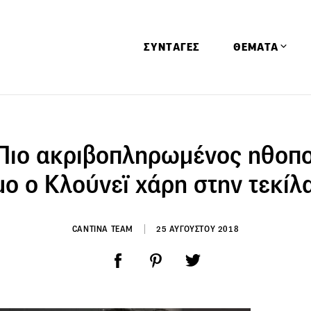
ΣΥΝΤΑΓΕΣ
ΘΕΜΑΤΑ
Απόψεις
Αφιερώματα
 Πιο ακριβοπληρωμένος ηθοπο
Ειδήσεις
ο ο Κλούνεϊ χάρη στην τεκίλ
Έρευνες
Οινοπνευματώ
CANTINA TEAM
25 ΑΥΓΟΥΣΤΟΥ 2018
Παιδί
Υγεία & Διατρ