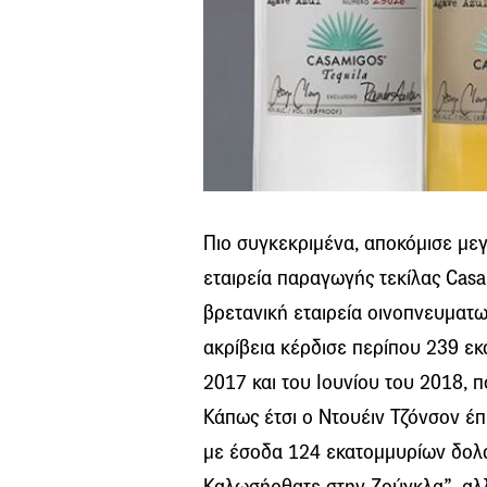
Πιο συγκεκριμένα, αποκόμισε με
εταιρεία παραγωγής τεκίλας Casam
βρετανική εταιρεία οινοπνευματω
ακρίβεια κέρδισε περίπου 239 εκ
2017 και του Ιουνίου του 2018, π
Κάπως έτσι ο Ντουέιν Τζόνσον έπ
με έσοδα 124 εκατομμυρίων δολαρ
Καλωσήρθατε στην Ζούγκλα”, αλλά