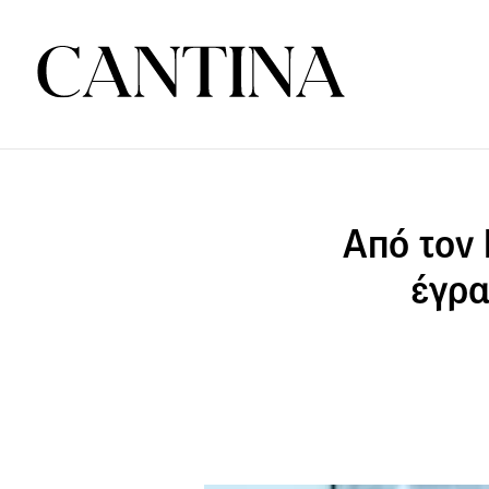
Από τον 
έγρα