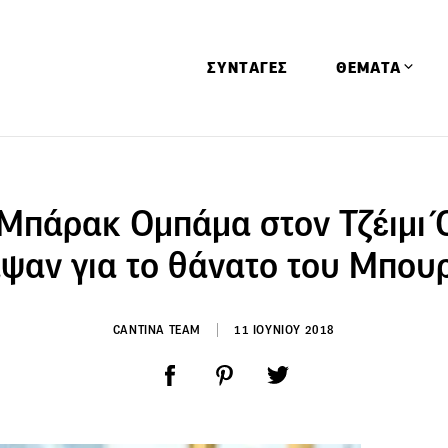
ΣΥΝΤΑΓΕΣ
ΘΕΜΑΤΑ
Απόψεις
Αφιερώματα
Μπάρακ Ομπάμα στον Τζέιμι Ό
Ειδήσεις
ψαν για το θάνατο του Μπου
Έρευνες
Οινοπνευματώ
CANTINA TEAM
11 ΙΟΥΝΙΟΥ 2018
Παιδί
Υγεία & Διατρ