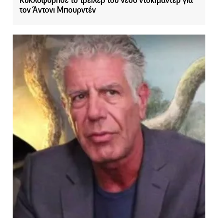
Κυκλοφόρησε το τρέιλερ του νέου ντοκιμαντέρ για
τον Άντονι Μπουρντέν