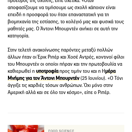
πρόεδρος της σχολής, είπε σχετικά: «Όταν
αποφασίζουμε να τιμήσουμε ως σχολή κάποιον είναι
επειδή η προσφορά του ήταν επαναστατική για τη
βιομηχανία της εστίασης, το κολέγιό μας και φυσικά τους
μαθητές μας. Ο Άντονι Μπουρντέν ανήκει σε αυτή την
κατηγορία.
Στην τελετή ανακοίνωσης παρόντες μεταξύ πολλών
άλλων ήταν οι Έρικ Ριπέρ και Χοσέ Αντρές, κοντινοί φίλοι
του Μπουρντέν οι οποίοι πήραν και την πρωτοβουλία να
καθιερωθεί η
υποτροφία
προς τιμήν του και η Η
μέρα
Μνήμης για τον Άντονι Μπουρντέν
(25 Ιουνίου). «Ο Τόνι
άγγιξε τις καρδιές τόσων ανθρώπων. Όχι μόνο στην
Αμερική αλλά και σε όλο τον κόσμο», είπε ο Ριπέρ.
FOOD SCIENCE