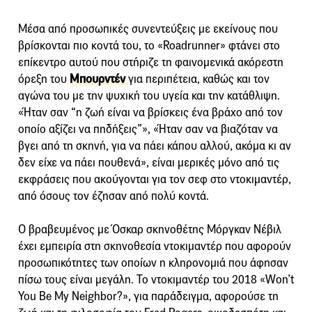
Μέσα από προσωπικές συνεντεύξεις με εκείνους που
βρίσκονται πιο κοντά του, το «Roadrunner» φτάνει στο
επίκεντρο αυτού που στήριζε τη φαινομενικά ακόρεστη
όρεξη του
Μπουρντέν
για περιπέτεια, καθώς και τον
αγώνα του με την ψυχική του υγεία και την κατάθλιψη.
«Ήταν σαν “η ζωή είναι να βρίσκεις ένα βράχο από τον
οποίο αξίζει να πηδήξεις”», «Ήταν σαν να βιαζόταν να
βγει από τη σκηνή, για να πάει κάπου αλλού, ακόμα κι αν
δεν είχε να πάει πουθενά», είναι μερικές μόνο από τις
εκφράσεις που ακούγονται για τον σεφ στο ντοκιμαντέρ,
από όσους τον έζησαν από πολύ κοντά.
Ο βραβευμένος με Όσκαρ σκηνοθέτης Μόργκαν Νέβιλ
έχει εμπειρία στη σκηνοθεσία ντοκιμαντέρ που αφορούν
προσωπικότητες των οποίων η κληρονομιά που άφησαν
πίσω τους είναι μεγάλη. Το ντοκιμαντέρ του 2018 «Won’t
You Be My Neighbor?», για παράδειγμα, αφορούσε τη