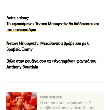
Δείτε επίσης:
Το «φαινόμενο» Άντονι Μπουρντέν θα διδάσκεται και
στο πανεπιστήμιο
Άντονι Μπουρντέν: Μεταθανάτια βράβευση με 6
βραβεία Emmy
Βάλε στην κουζίνα σου τα «Αγαπημένα» φαγητά του
Anthony Bourdain
FOOD SCIENCE
Η ντομάτα στο μικροσκόπιο: Τι
συμβαίνει όταν την αλατίζουμε;