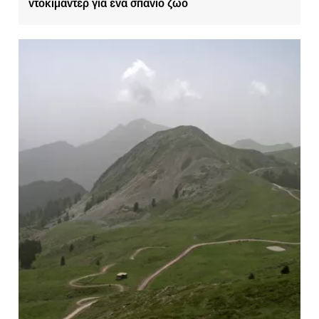
ντοκιμαντέρ για ένα σπάνιο ζώο