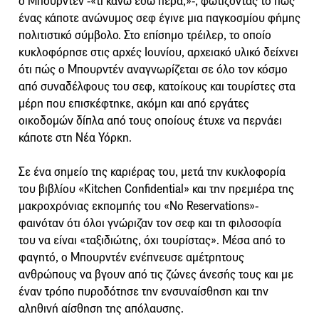
ο Μπουρντέν -«τι κάνω εδώ πέρα;»-, φωτίζοντας το πώς
ένας κάποτε ανώνυμος σεφ έγινε μια παγκοσμίου φήμης
πολιτιστικό σύμβολο. Στο επίσημο τρέιλερ, το οποίο
κυκλοφόρησε στις αρχές Ιουνίου, αρχειακό υλικό δείχνει
ότι πώς ο Μπουρντέν αναγνωρίζεται σε όλο τον κόσμο
από συναδέλφους του σεφ, κατοίκους και τουρίστες στα
μέρη που επισκέφτηκε, ακόμη και από εργάτες
οικοδομών δίπλα από τους οποίους έτυχε να περνάει
κάποτε στη Νέα Υόρκη.
Σε ένα σημείο της καριέρας του, μετά την κυκλοφορία
του βιβλίου «Kitchen Confidential» και την πρεμιέρα της
μακροχρόνιας εκπομπής του «No Reservations»-
φαινόταν ότι όλοι γνώριζαν τον σεφ και τη φιλοσοφία
του να είναι «ταξιδιώτης, όχι τουρίστας». Μέσα από το
φαγητό, ο Μπουρντέν ενέπνευσε αμέτρητους
ανθρώπους να βγουν από τις ζώνες άνεσής τους και με
έναν τρόπο πυροδότησε την ενσυναίσθηση και την
αληθινή αίσθηση της απόλαυσης.