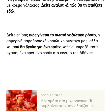
με κρέμα γάλακτος.
Δείτε αναλυτικά πώς θα τη φτιάξετε
εδώ.
Δείτε επίσης
πώς γίνεται το σωστό ναξιώτικο ρόστο,
η
σημερινή παραδοσιακή νησιώτικη συνταγή μας, αλλά
και
πού θα βγείτε για ένα spritz
,
καθώς μοιραζόμαστε
αγαπημένα aperitivo spots στο κέντρο της Αθήνας.
FOOD SCIENCE
Η ντομάτα στο μικροσκόπιο: Τι
συμβαίνει όταν την αλατίζουμε;