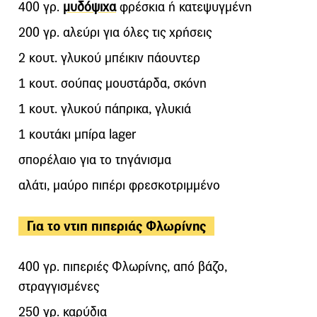
400 γρ.
μυδόψιχα
φρέσκια ή κατεψυγμένη
200 γρ. αλεύρι για όλες τις χρήσεις
2 κoυτ. γλυκού μπέικιν πάουντερ
1 κουτ. σούπας μουστάρδα, σκόνη
1 κουτ. γλυκού πάπρικα, γλυκιά
1 κουτάκι μπίρα lager
σπορέλαιο για το τηγάνισμα
αλάτι, μαύρο πιπέρι φρεσκοτριμμένο
Για το ντιπ πιπεριάς Φλωρίνης
400 γρ. πιπεριές Φλωρίνης, από βάζο,
στραγγισμένες
250 γρ. καρύδια