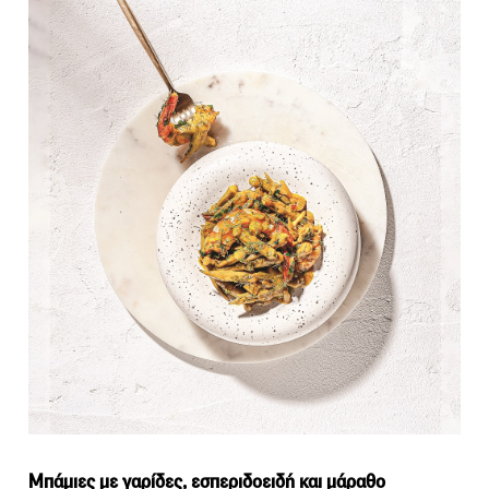
Μπάμιες με γαρίδες, εσπεριδοειδή και μάραθο