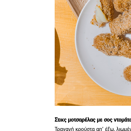
Στικς μοτσαρέλας με σος ντομάτ
Τραγανή κρούστα απ’ έξω, λιωμένο