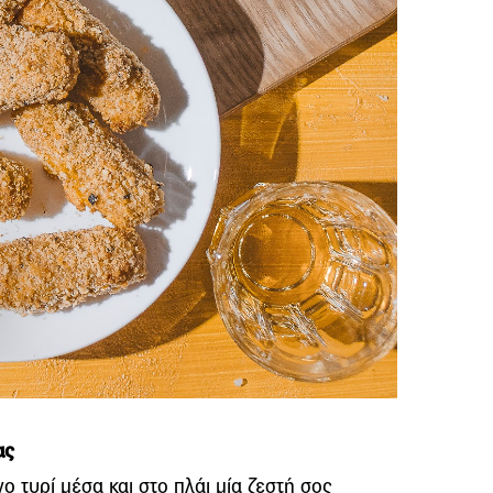
ας
 τυρί μέσα και στο πλάι μία ζεστή σος