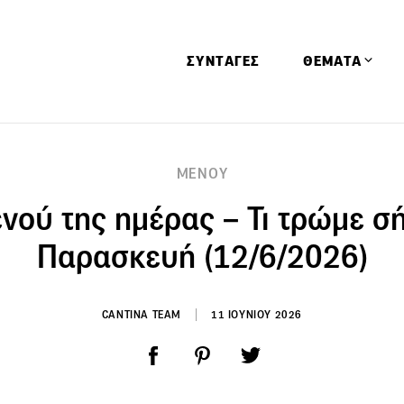
ΣΥΝΤΑΓΕΣ
ΘΕΜΑΤΑ
Απόψεις
ΜΕΝΟΥ
Αφιερώματα
ενού της ημέρας – Τι τρώμε σ
Ειδήσεις
Έρευνες
Παρασκευή (12/6/2026)
Οινοπνευματώ
Παιδί
CANTINA TEAM
11 ΙΟΥΝΙΟΥ 2026
Υγεία & Διατρ