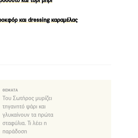
ροσούτο και τυρί μπρι
 ροκφόρ και dressing καραμέλας
ΘΕΜΑΤΑ
Του Σωτήρος μυρίζει
τηγανητό ψάρι και
γλυκαίνουν τα πρώτα
σταφύλια. Τι λέει η
παράδοση