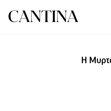
H Μυρτω