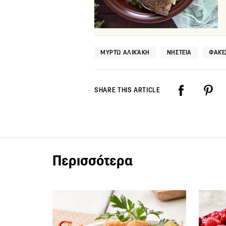
ΜΥΡΤΏ ΑΛΙΚΆΚΗ
ΝΗΣΤΕΊΑ
ΦΑΚΈ
SHARE THIS ARTICLE
Περισσότερα