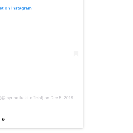
st on Instagram
(@myrtoalikaki_official)
on
Dec 5, 2019 at 5:23am PST