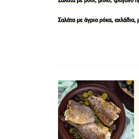
Σαλάτα με ρόδι, μήλο, τραγανό π
Σαλάτα με άγρια ρόκα, αχλάδια,