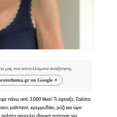
θρα μας
στα αποτελέσματα αναζήτησης
rotothema.gr on Google
ψε πάνω από 3.000 likes! Τι έφτιαξε; Σαλάτα
ανο, μαϊντανό, κρεμμυδάκι, ρύζι και ώμο
 σαλάτα αποτελεί ιδανική πρόταση για