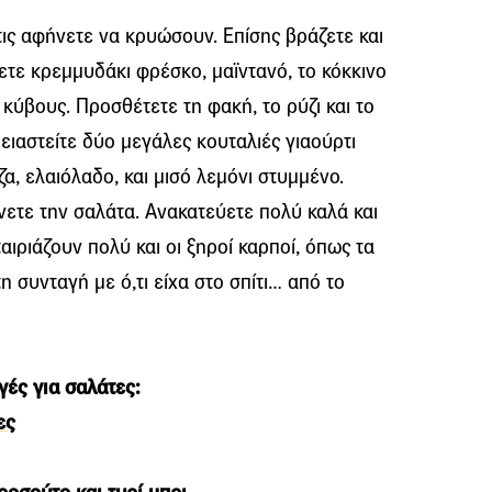
τις αφήνετε να κρυώσουν. Επίσης βράζετε και
βετε κρεμμυδάκι φρέσκο, μαϊντανό, το κόκκινο
κύβους. Προσθέτετε τη φακή, το ρύζι και το
ρειαστείτε δύο μεγάλες κουταλιές γιαούρτι
ζα, ελαιόλαδο, και μισό λεμόνι στυμμένο.
ύνετε την σαλάτα. Ανακατεύετε πολύ καλά και
ταιριάζουν πολύ και οι ξηροί καρποί, όπως τα
η συνταγή με ό,τι είχα στο σπίτι… από το
γές για σαλάτες:
ες