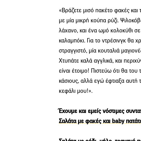
«Βράζετε μισό πακέτο φακές και 
με μία μικρή κούπα ρύζι. Ψιλοκό
λάχανο, και ένα ωμό κολοκύθι σε 
καλαμπόκι. Για το ντρέσινγκ θα χ
στραγγιστό, μία κουταλιά μαγιονέ
Χτυπάτε καλά αγγλικά, και περιχ
είναι έτοιμο! Πιστεύω ότι θα του 
κάσιους, αλλά εγώ έφτιαξα αυτή τ
κεφάλι μου!».
Έχουμε και εμείς νόστιμες συντα
Σαλάτα με φακές και baby πατάτ