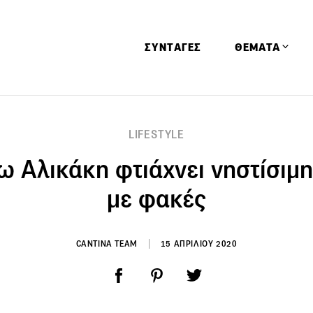
ΣΥΝΤΑΓΕΣ
ΘΕΜΑΤΑ
Απόψεις
LIFESTYLE
Αφιερώματα
 Αλικάκη φτιάχνει νηστίσιμ
Ειδήσεις
Έρευνες
με φακές
Οινοπνευματώ
Παιδί
CANTINA TEAM
15 ΑΠΡΙΛΙΟΥ 2020
Υγεία & Διατρ