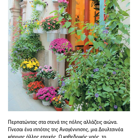
Περπατώντας στα στενά της πόλης αλλάζεις αιώνα.
Γίνεσαι ένα ιππότης της Αναγέννησης, μια Δουλτσινέα
κάποιας άλλης εποχής. Ο καθεδρικός ναός, το