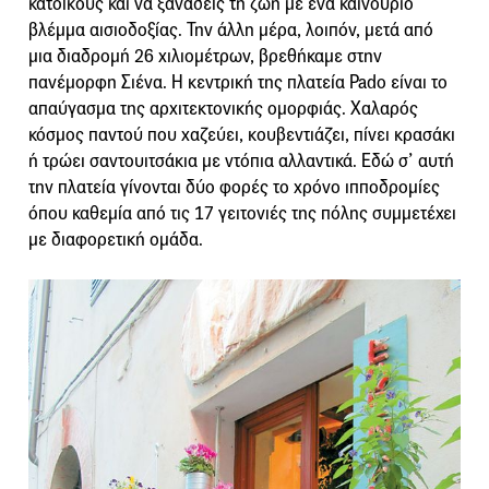
κατοίκους και να ξαναδείς τη ζωή με ένα καινούριο
βλέμμα αισιοδοξίας. Την άλλη μέρα, λοιπόν, μετά από
μια διαδρομή 26 χιλιομέτρων, βρεθήκαμε στην
πανέμορφη Σιένα. Η κεντρική της πλατεία Pado είναι το
απαύγασμα της αρχιτεκτονικής ομορφιάς. Χαλαρός
κόσμος παντού που χαζεύει, κουβεντιάζει, πίνει κρασάκι
ή τρώει σαντουιτσάκια με ντόπια αλλαντικά. Εδώ σ’ αυτή
την πλατεία γίνονται δύο φορές το χρόνο ιπποδρομίες
όπου καθεμία από τις 17 γειτονιές της πόλης συμμετέχει
με διαφορετική ομάδα.