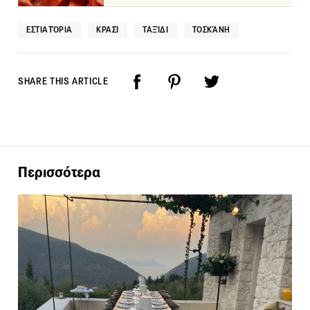
ΕΣΤΙΑΤΌΡΙΑ
ΚΡΑΣΊ
ΤΑΞΊΔΙ
ΤΟΣΚΆΝΗ
SHARE THIS ARTICLE
Περισσότερα