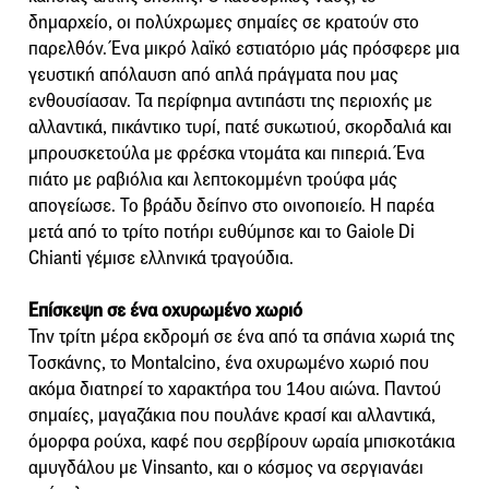
δημαρχείο, οι πολύχρωμες σημαίες σε κρατούν στο
παρελθόν. Ένα μικρό λαϊκό εστιατόριο μάς πρόσφερε μια
γευστική απόλαυση από απλά πράγματα που μας
ενθουσίασαν. Τα περίφημα αντιπάστι της περιοχής με
αλλαντικά, πικάντικο τυρί, πατέ συκωτιού, σκορδαλιά και
μπρουσκετούλα με φρέσκα ντομάτα και πιπεριά. Ένα
πιάτο με ραβιόλια και λεπτοκομμένη τρούφα μάς
απογείωσε. Το βράδυ δείπνο στο οινοποιείο. Η παρέα
μετά από το τρίτο ποτήρι ευθύμησε και το Gaiole Di
Chianti γέμισε ελληνικά τραγούδια.
Επίσκεψη σε ένα οχυρωμένο χωριό
Την τρίτη μέρα εκδρομή σε ένα από τα σπάνια χωριά της
Τοσκάνης, το Montalcino, ένα οχυρωμένο χωριό που
ακόμα διατηρεί το χαρακτήρα του 14ου αιώνα. Παντού
σημαίες, μαγαζάκια που πουλάνε κρασί και αλλαντικά,
όμορφα ρούχα, καφέ που σερβίρουν ωραία μπισκοτάκια
αμυγδάλου με Vinsanto, και ο κόσμος να σεργιανάει