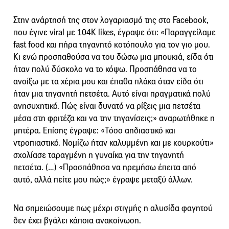
Στην ανάρτησή της στον λογαριασμό της στο Facebook,
που έγινε viral με 104K likes, έγραψε ότι: «Παραγγείλαμε
fast food και πήρα τηγανητό κοτόπουλο για τον γιο μου.
Κι ενώ προσπαθούσα να του δώσω μια μπουκιά, είδα ότι
ήταν πολύ δύσκολο να το κόψω. Προσπάθησα να το
ανοίξω με τα χέρια μου και έπαθα πλάκα όταν είδα ότι
ήταν μια τηγανητή πετσέτα. Αυτό είναι πραγματικά πολύ
ανησυχητικό. Πώς είναι δυνατό να ρίξεις μια πετσέτα
μέσα στη φριτέζα και να την τηγανίσεις;» αναρωτήθηκε η
μητέρα. Επίσης έγραψε: «Τόσο αηδιαστικό και
ντροπιαστικό. Νομίζω ήταν καλυμμένη και με κουρκούτι»
σχολίασε ταραγμένη η γυναίκα για την τηγανητή
πετσέτα. (…) «Προσπάθησα να ηρεμήσω έπειτα από
αυτό, αλλά πείτε μου πώς;» έγραψε μεταξύ άλλων.
Να σημειώσουμε πως μέχρι στιγμής η αλυσίδα φαγητού
δεν έχει βγάλει κάποια ανακοίνωση.