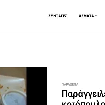
ΣΥΝΤΑΓΕΣ
ΘΕΜΑΤΑ
Απόψεις
Αφιερώματα
Ειδήσεις
Έρευνες
Οινοπνευματώ
Παιδί
ΠΑΡΑΞΕΝΑ
Υγεία & Διατρ
Παράγγειλ
κοτόπουλο