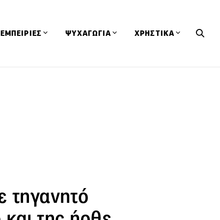
ΕΜΠΕΙΡΙΕΣ
ΨΥΧΑΓΩΓΙΑ
ΧΡΗΣΤΙΚΑ
Εκδηλώσεις
CineFood
Θερμιδομετρητής
Εστιατόρια
Lifestyle
Λεξικό Κουζίνας
ΣΥΝΤΑΓΕΣ
ΑΡΘΡΑ
Μαγαζιά
Viral Videos
Συμβουλές
Πρόσωπα
Βιβλία
Τα Φρέσκα Του Μήνα
δη
Προϊόντα
Διαγωνισμοί
Τεχνικές
Ταξίδια
Κουίζ
οφή
ε τηγανητό
 και της ήρθε