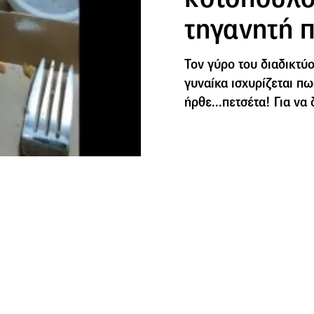
τηγανητή π
Τον γύρο του διαδικτύ
γυναίκα ισχυρίζεται π
ήρθε...πετσέτα! Για να