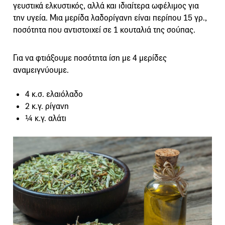
γευστικά ελκυστικός, αλλά και ιδιαίτερα ωφέλιμος για
την υγεία. Μια μερίδα λαδορίγανη είναι περίπου 15 γρ.,
ποσότητα που αντιστοιχεί σε 1 κουταλιά της σούπας.
Για να φτιάξουμε ποσότητα ίση με 4 μερίδες
αναμειγνύουμε.
4 κ.σ. ελαιόλαδο
2 κ.γ. ρίγανη
¼ κ.γ. αλάτι