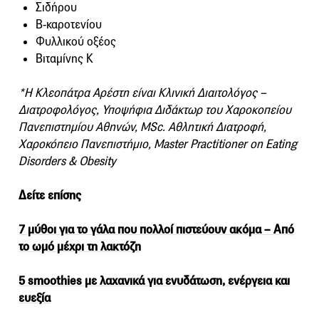
Σιδήρου
Β-καροτενίου
Φυλλικού οξέος
Βιταμίνης Κ
*Η Κλεοπάτρα Αρέστη είναι Κλινική Διαιτολόγος –
Διατροφολόγος, Υποψήφια Διδάκτωρ του Χαροκοπείου
Πανεπιστημίου Αθηνών, MSc. Αθλητική Διατροφή,
Χαροκόπειο Πανεπιστήμιο, Master Practitioner on Eating
Disorders & Obesity
Δείτε επίσης
7 μύθοι για το γάλα που πολλοί πιστεύουν ακόμα – Από
το ωμό μέχρι τη λακτόζη
5 smoothies με λαχανικά για ενυδάτωση, ενέργεια και
ευεξία