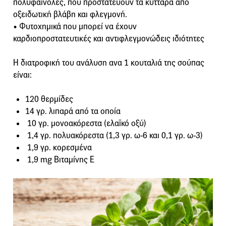
πολυφαινόλες, που προστατεύουν τα κύτταρα από
οξειδωτική βλάβη και φλεγμονή.
• Φυτοχημικά που μπορεί να έχουν
καρδιοπροστατευτικές και αντιφλεγμονώδεις ιδιότητες
Η διατροφική του ανάλυση ανα 1 κουταλιά της σούπας
είναι:
120 θερμίδες
14 γρ. λιπαρά από τα οποία
10 γρ. μονοακόρεστα (ελαϊκό οξύ)
1,4 γρ. πολυακόρεστα (1,3 γρ. ω-6 και 0,1 γρ. ω-3)
1,9 γρ. κορεσμένα
1,9 mg Βιταμίνης Ε