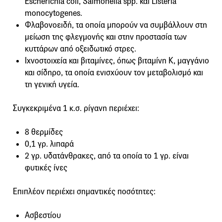
Escherichia coli, Salmonella spp. και Listeria
monocytogenes.
Φλαβονοειδή, τα οποία μπορούν να συμβάλλουν στη
μείωση της φλεγμονής και στην προστασία των
κυττάρων από οξειδωτικό στρες.
Ιχνοστοιχεία και βιταμίνες, όπως βιταμίνη Κ, μαγγάνιο
και σίδηρο, τα οποία ενισχύουν τον μεταβολισμό και
τη γενική υγεία.
Συγκεκριμένα 1 κ.σ. ρίγανη περιέχει:
8 θερμίδες
0,1 γρ. λιπαρά
2 γρ. υδατάνθρακες, από τα οποία το 1 γρ. είναι
φυτικές ίνες
Επιπλέον περιέχει σημαντικές ποσότητες:
Ασβεστίου