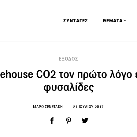
ΣΥΝΤΑΓΕΣ
ΘΕΜΑΤΑ
Απόψεις
ΕΞΟΔΟΣ
Αφιερώματα
ehouse CO2 τον πρώτο λόγο 
Ειδήσεις
Έρευνες
φυσαλίδες
Οινοπνευματώ
Παιδί
ΜΑΡΩ ΣΕΝΕΤΑΚΗ
21 ΙΟΥΛΙΟΥ 2017
Υγεία & Διατρ