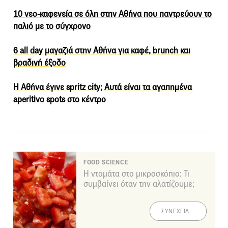
10 νεο-καφενεία σε όλη στην Αθήνα που παντρεύουν το
παλιό με το σύγχρονο
6 all day μαγαζιά στην Αθήνα για καφέ, brunch και
βραδινή έξοδο
Η Αθήνα έγινε spritz city; Αυτά είναι τα αγαπημένα
aperitivo spots στο κέντρο
FOOD SCIENCE
Η ντομάτα στο μικροσκόπιο: Τι
συμβαίνει όταν την αλατίζουμε;
ΣΥΝΕΧΕΙΑ