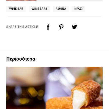
WINE BAR
WINE BARS
ΑΘΉΝΑ
ΚΡΑΣΊ
SHARE THIS ARTICLE
Περισσότερα