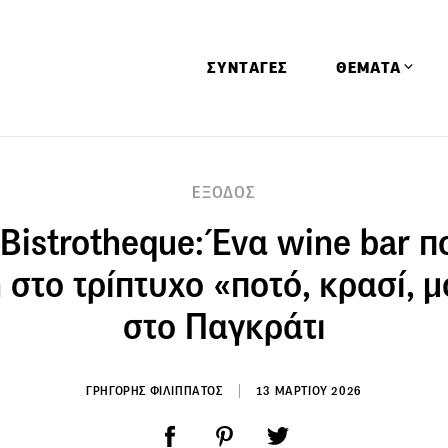
ΣΥΝΤΑΓΕΣ
ΘΕΜΑΤΑ
Απόψεις
ΕΞΟΔΟΣ
Αφιερώματα
 Bistrotheque: Ένα wine bar π
Ειδήσεις
Έρευνες
στο τρίπτυχο «ποτό, κρασί, 
Οινοπνευματώ
στο Παγκράτι
Παιδί
Υγεία & Διατρ
ΓΡΗΓΟΡΗΣ ΦΙΛΙΠΠΑΤΟΣ
13 ΜΑΡΤΙΟΥ 2026