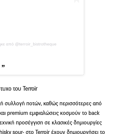
κε από @terroir_bistrotheque
τυχο του Terroir
ακή συλλογή ποτών, καθώς περισσότερες από
 και premium εμφιαλώσεις κοσμούν τo back
 τεχνική προσέγγιση σε κλασικές δημιουργίες
sky sour- στο Terroir έχουν δημιουργήσει το