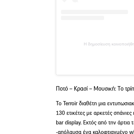
Η δημοσίευση κοινοποιήθη
Ποτό – Κρασί – Μουσική: Τo τρίπ
Το Terroir διαθέτη μια εντυπωσι
130 ετικέτες με αρκετές σπάνιες
bar display. Εκτός από την άρτια
-απόλαυσα ένα καλοφτιαγμένο whi