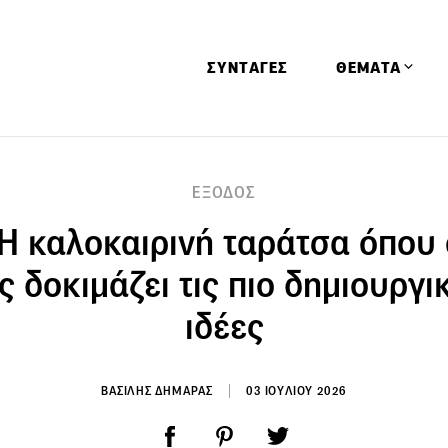
ΣΥΝΤΑΓΕΣ
ΘΕΜΑΤΑ
Απόψεις
ΕΞΟΔΟΣ
Αφιερώματα
Η καλοκαιρινή ταράτσα όπου 
Ειδήσεις
Έρευνες
 δοκιμάζει τις πιο δημιουργι
Οινοπνευματώ
ιδέες
Παιδί
Υγεία & Διατρ
ΒΑΣΙΛΗΣ ΔΗΜΑΡΑΣ
03 ΙΟΥΛΙΟΥ 2026