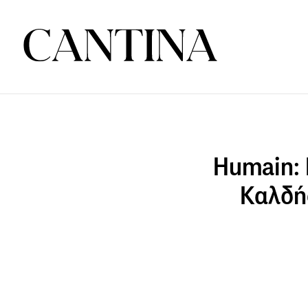
Humain: 
Καλδής