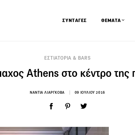
ΣΥΝΤΑΓΕΣ
ΘΕΜΑΤΑ
Απόψεις
ΕΣΤΙΑΤΟΡΙΑ & BARS
Αφιερώματα
μαχος Athens στο κέντρο της 
Ειδήσεις
Έρευνες
Οινοπνευματώ
ΝΑΝΤΙΑ ΛΙΑΡΓΚΟΒΑ
09 ΙΟΥΛΙΟΥ 2016
Παιδί
Υγεία & Διατρ