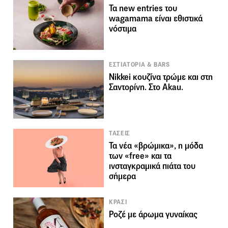
Τα new entries του
wagamama είναι εθιστικά
νόστιμα
ΕΣΤΙΑΤΟΡΙΑ & BARS
Nikkei κουζίνα τρώμε και στη
Σαντορίνη. Στο Akau.
ΤΑΣΕΙΣ
Τα νέα «βρώμικα», η μόδα
των «free» και τα
ινσταγκραμικά πιάτα του
σήμερα
ΚΡΑΣΙ
Ροζέ με άρωμα γυναίκας