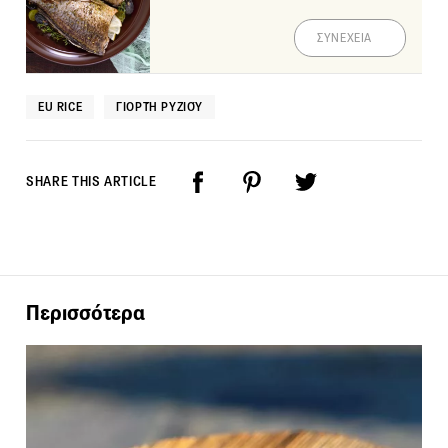
ΣΥΝΕΧΕΙΑ
EU RICE
ΓΙΟΡΤΉ ΡΥΖΙΟΎ
SHARE THIS ARTICLE
Περισσότερα