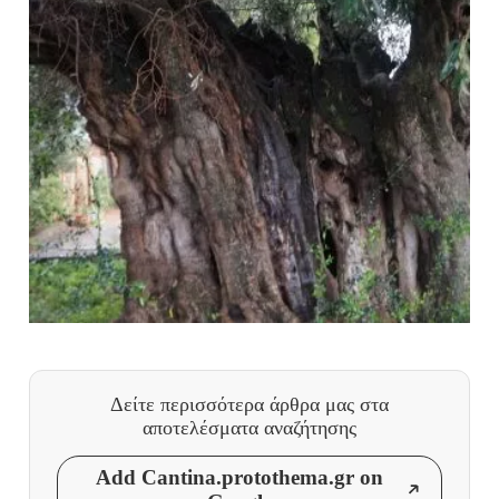
Δείτε περισσότερα άρθρα μας
στα
αποτελέσματα αναζήτησης
Add Cantina.protothema.gr on