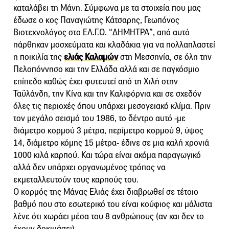
καταλάβει τη Μάνη. Σύμφωνα με τα στοιχεία που μας
έδωσε ο κος Παναγιώτης Κάτσαρης, Γεωπόνος
Βιοτεχνολόγος στο ΕΛ.Γ.Ο. “ΔΗΜΗΤΡΑ”, από αυτό
πάρθηκαν μοσχεύματα και κλαδάκια για να πολλαπλαστεί
η ποικιλία της
ελιάς Καλαμών
στη Μεσσηνία, σε όλη την
Πελοπόννησο και την Ελλάδα αλλά και σε παγκόσμιο
επίπεδο καθώς έχει φυτευτεί από τη Χιλή στην
Ταϋλάνδη, την Κίνα και την Καλιφόρνια και σε σχεδόν
όλες τις περιοχές όπου υπάρχει μεσογειακό κλίμα. Πριν
τον μεγάλο σεισμό του 1986, το δέντρο αυτό -με
διάμετρο κορμού 3 μέτρα, περίμετρο κορμού 9, ύψος
14, διάμετρο κόμης 15 μέτρα- έδινε σε μια καλή χρονιά
1000 κιλά καρπού. Και τώρα είναι ακόμα παραγωγικό
αλλά δεν υπάρχει οργανωμένος τρόπος να
εκμεταλλευτούν τους καρπούς του.
Ο κορμός της Μάνας Ελιάς έχει διαβρωθεί σε τέτοιο
βαθμό που στο εσωτερικό του είναι κούφιος και μάλιστα
λένε ότι χωράει μέσα του 8 ανθρώπους (αν και δεν το
έχουν δοκιμάσει).