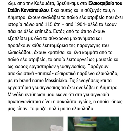
χλμ. από την Καλαμάτα, βρεθήκαμε στο
Ελαιοτριβείο του
Στάθη Κοντόπουλου
. Εκεί αυτός και η σύζυγός του, η
Δήμητρα, έχουν αναλάβει το παλιό ελαιοτριβείο που έχει
ιστορία πάνω από 115 έτη – από 1904- αλλά το έχουν
πάει σε άλλο επίπεδο. Εκτός από το ότι το έχουν
εξοπλίσει με όλα τα σύγχρονα μηχανήματα και
προσέχουν κάθε λεπτομέρεια της παραγωγής του
ελαιολάδου, έχουν κρατήσει και ένα κομμάτι από το
παλιό ελαιοτριβείο, το οποίο λειτουργεί ως μουσείο και
ως χώρος εργαστηρίων γευσιγνωσίας. Παράγουν
αποκλειστικά «σπιτικό» εξαιρετικό παρθένο ελαιόλαδο,
με το brand name Messiniako. Τις ξεναγήσεις και τα
εργαστήρια γευσιγνωσίας τα έχει αναλάβει η Δήμητρα.
Μεγάλη εντύπωση μου έκανε ότι στη γευσιγνωσία
πρωταγωνίστρια είναι η σοκολάτα υγείας, η οποία -όπως
μας είπαν- ταιριάζει πολύ με το ελαιόλαδο.