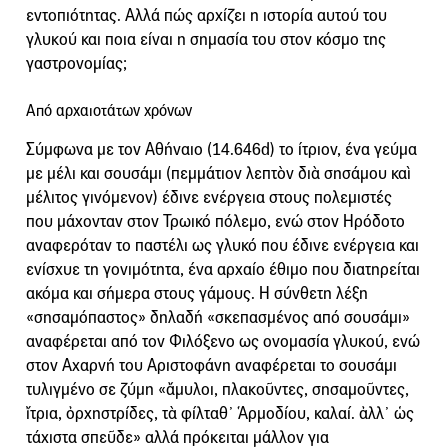
εντοπιότητας. Αλλά πώς αρχίζει η ιστορία αυτού του
γλυκού και ποια είναι η σημασία του στον κόσμο της
γαστρονομίας;
Από αρχαιοτάτων χρόνων
Σύμφωνα με τον Αθήναιο (14.646d) το ίτριον, ένα γεύμα
με μέλι και σουσάμι (πεμμάτιον λεπτὸν διὰ σησάμου καὶ
μέλιτος γινόμενον) έδινε ενέργεια στους πολεμιστές
που μάχονταν στον Τρωικό πόλεμο, ενώ στον Ηρόδοτο
αναφερόταν το παστέλι ως γλυκό που έδινε ενέργεια και
ενίσχυε τη γονιμότητα, ένα αρχαίο έθιμο που διατηρείται
ακόμα και σήμερα στους γάμους. Η σύνθετη λέξη
«σησαμόπαστος» δηλαδή «σκεπασμένος από σουσάμι»
αναφέρεται από τον Φιλόξενο ως ονομασία γλυκού, ενώ
στον Αχαρνή του Αριστοφάνη αναφέρεται το σουσάμι
τυλιγμένο σε ζύμη «ἄμυλοι, πλακοῦντες, σησαμοῦντες,
ἴτρια, ὀρχηστρίδες, τὰ φίλταθ᾿ Ἁρμοδίου, καλαί. ἀλλ᾿ ὡς
τάχιστα σπεῦδε» αλλά πρόκειται μάλλον για