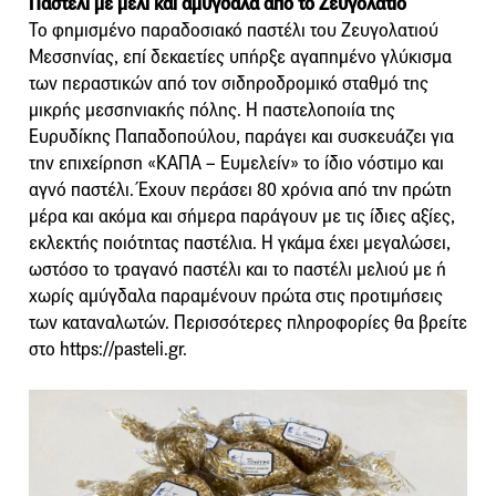
Παστέλι με μέλι και αμύγδαλα από το Ζευγολατιό
Το φημισμένο παραδοσιακό παστέλι του Ζευγολατιού
Μεσσηνίας, επί δεκαετίες υπήρξε αγαπημένο γλύκισμα
των περαστικών από τον σιδηροδρομικό σταθμό της
μικρής μεσσηνιακής πόλης. Η παστελοποιία της
Ευρυδίκης Παπαδοπούλου, παράγει και συσκευάζει για
την επιχείρηση «ΚΑΠΑ – Ευμελείν» το ίδιο νόστιμο και
αγνό παστέλι. Έχουν περάσει 80 χρόνια από την πρώτη
μέρα και ακόμα και σήμερα παράγουν με τις ίδιες αξίες,
εκλεκτής ποιότητας παστέλια. Η γκάμα έχει μεγαλώσει,
ωστόσο το τραγανό παστέλι και το παστέλι μελιού με ή
χωρίς αμύγδαλα παραμένουν πρώτα στις προτιμήσεις
των καταναλωτών. Περισσότερες πληροφορίες θα βρείτε
στο https://pasteli.gr.