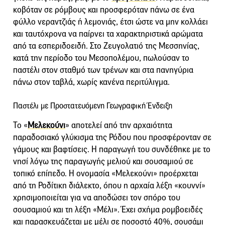
κοβόταν σε ρόμβους και προσφερόταν πάνω σε ένα
φύλλο νεραντζιάς ή λεμονιάς, έτσι ώστε να μην κολλάει
και ταυτόχρονα να παίρνει τα χαρακτηριστικά αρώματα
από τα εσπεριδοειδή. Στο Ζευγολατιό της Μεσσηνίας,
κατά την περίοδο του Μεσοπολέμου, πωλούσαν το
παστέλι στον σταθμό των τρένων και στα πανηγύρια
πάνω στον ταβλά, χωρίς κανένα περιτύλιγμα.
Παστέλι με Προστατευόμενη Γεωγραφική Ένδειξη
Το «
Μελεκούνι
» αποτελεί από την αρχαιότητα
παραδοσιακό γλύκισµα της Ρόδου που προσφέρονταν σε
γάμους και βαφτίσεις. Η παραγωγή του συνδέθηκε με το
νησί λόγω της παραγωγής µελιού και σουσαμιού σε
τοπικό επίπεδο. Η ονομασία «Μελεκούνι» προέρχεται
από τη Ροδίτικη διάλεκτο, όπου η αρχαία λέξη «κουννί»
χρησιμοποιείται για να αποδώσει τον σπόρο του
σουσαμιού και τη λέξη «Μέλι». Έχει σχήμα ρομβοειδές
και παρασκευάζεται με μέλι σε ποσοστό 40%, σουσάμι