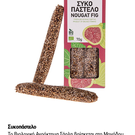
Συκοπάστελο
Το Βιολογικό Αγρόκτημα Σάρλη βρίσκεται στο Μονόδρυ