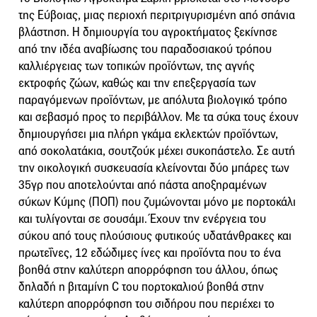
της Εύβοιας, μιας περιοχή περιτριγυρισμένη από σπάνια
βλάστηση. Η δημιουργία του αγροκτήματος ξεκίνησε
από την ιδέα αναβίωσης του παραδοσιακού τρόπου
καλλιέργειας των τοπικών προϊόντων, της αγνής
εκτροφής ζώων, καθώς και την επεξεργασία των
παραγόμενων προϊόντων, με απόλυτα βιολογικό τρόπο
και σεβασμό προς το περιβάλλον. Με τα σύκα τους έχουν
δημιουργήσει μια πλήρη γκάμα εκλεκτών προϊόντων,
από σοκολατάκια, σουτζούκ μέχει συκοπάστελο. Σε αυτή
την οικολογική συσκευασία κλείνονται δύο μπάρες των
35γρ που αποτελούνται από πάστα αποξηραμένων
σύκων Κύμης (ΠΟΠ) που ζυμώνονται μόνο με πορτοκάλι
και τυλίγονται σε σουσάμι. Έχουν την ενέργεια του
σύκου από τους πλούσιους φυτικούς υδατάνθρακες και
πρωτεΐνες, 12 εδώδιμες ίνες και προϊόντα που το ένα
βοηθά στην καλύτερη απορρόφηση του άλλου, όπως
δηλαδή η βιταμίνη C του πορτοκαλιού βοηθά στην
καλύτερη απορρόφηση του σιδήρου που περιέχει το