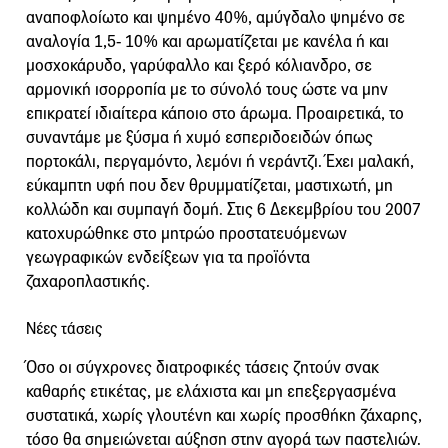
αναποφλοίωτο και ψημένο 40%, αμύγδαλο ψηµένo σε
αναλογία 1,5- 10% και αρωματίζεται με κανέλα ή και
μοσχοκάρυδο, γαρύφαλλο και ξερό κόλιανδρο, σε
αρμονική ισορροπία µε το σύνολό τους ώστε να µην
επικρατεί ιδιαίτερα κάποιο στο άρωμα. Προαιρετικά, το
συναντάμε με ξύσμα ή χυμό εσπεριδοειδών όπως
πορτοκάλι, περγαμόντο, λεµόνι ή νεράντζι. Έχει μαλακή,
εύκαμπτη υφή που δεν θρυμματίζεται, µαστιχωτή, µη
κολλώδη και συµπαγή δομή. Στις 6 Δεκεμβρίου του 2007
κατοχυρώθηκε στο μητρώο προστατευόμενων
γεωγραφικών ενδείξεων για τα προϊόντα
ζαχαροπλαστικής.
Νέες τάσεις
Όσο οι σύγχρονες διατροφικές τάσεις ζητούν σνακ
καθαρής ετικέτας, με ελάχιστα και μη επεξεργασμένα
συστατικά, χωρίς γλουτένη και χωρίς προσθήκη ζάχαρης,
τόσο θα σημειώνεται αύξηση στην αγορά των παστελιών.