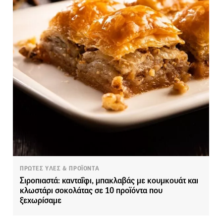
ΠΡΩΤΕΣ ΥΛΕΣ & ΠΡΟΪΟΝΤΑ
Σιροπιαστά: κανταΐφι, μπακλαβάς με κουμκουάτ και
κλωστάρι σοκολάτας σε 10 προϊόντα που
ξεχωρίσαμε