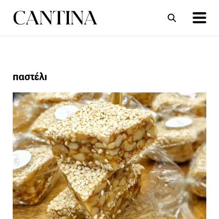
ΣΥΝΤΑΓΕΣ
ΑΡΘΡΑ
παστέλι