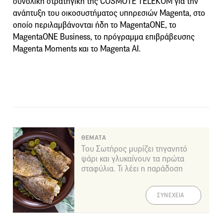
συνολική στρατηγική της COSMOTE TELEKOM για την
ανάπτυξη του οικοσυστήματος υπηρεσιών Magenta, στο
οποίο περιλαμβάνονται ήδη το MagentaONE, το
MagentaONE Business, το πρόγραμμα επιβράβευσης
Magenta Moments και το Magenta AI.
ΘΕΜΑΤΑ
Του Σωτήρος μυρίζει τηγανητό
ψάρι και γλυκαίνουν τα πρώτα
σταφύλια. Τι λέει η παράδοση
ΣΥΝΕΧΕΙΑ