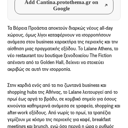
Add Cantina.protothema.gr on
Google
Τα Βόρεια Προάστια αποκτούν διαρκώς νέους all-day
χώρους, όμως λίγοι καταφέρνουν να ισορροπήσουν
ανάμεσα στον business χαρακτήρα της περιοχής και την
αίσθηση μιας πραγματικής εξόδου. Το Lalane Athens, το
νέο restaurant του boutique ξενοδοχείου The Fiction
απέναντι από το Golden Hall, δείχνει να στοχεύει
ακριβώς σε αυτή την ισορροπία.
Στην καρδιά ενός από τα πιο ζωντανά business και
shopping hubs της Αθήνας, το Lalane λειτουργεί από το
πρωί έως αργά το βράδυ, σε κομβικό σημείο για όσους
κινούνται καθημερινά ανάμεσα σε γραφεία, shopping και
after-work εξόδους. Από νωρίς το πρωί, τα τραπέζια
γεμίζουν με κόσμο της περιοχής για καφέ, breakfast
meetings και brunch, ενώ όσο περνά η ώρα ο ρυθμός