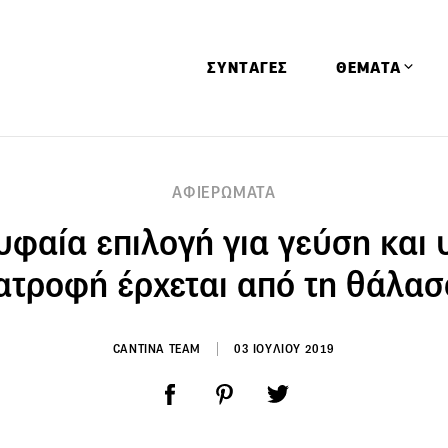
ΣΥΝΤΑΓΕΣ
ΘΕΜΑΤΑ
Απόψεις
ΑΦΙΕΡΩΜΑΤΑ
Αφιερώματα
φαία επιλογή για γεύση και υ
Ειδήσεις
Έρευνες
ατροφή έρχεται από τη θάλα
Οινοπνευματώ
Παιδί
CANTINA TEAM
03 ΙΟΥΛΙΟΥ 2019
Υγεία & Διατρ