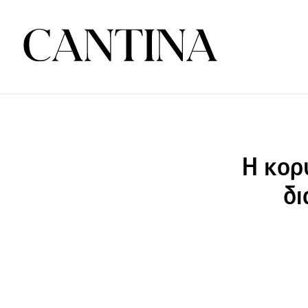
Η κορυ
δι