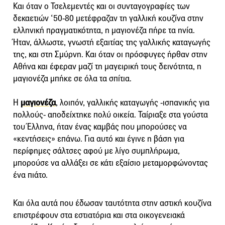
Και όταν ο Τσελεμεντές και οι συνταγογραφίες των
δεκαετιών ‘50-80 μετέφραζαν τη γαλλική κουζίνα στην
ελληνική πραγματικότητα, η μαγιονέζα πήρε τα ηνία.
Ήταν, άλλωστε, γνωστή εξαιτίας της γαλλικής καταγωγής
της, και στη Σμύρνη. Και όταν οι πρόσφυγες ήρθαν στην
Αθήνα και έφεραν μαζί τη μαγειρική τους δεινότητα, η
μαγιονέζα μπήκε σε όλα τα σπίτια.
Η
μαγιονέζα
, λοιπόν, γαλλικής καταγωγής -ισπανικής για
πολλούς- αποδείχτηκε πολύ οικεία. Ταίριαξε στα γούστα
του Έλληνα, ήταν ένας καμβάς που μπορούσες να
«κεντήσεις» επάνω. Για αυτό και έγινε η βάση για
περίφημες σάλτσες αφού με λίγο συμπλήρωμα,
μπορούσε να αλλάξει σε κάτι εξαίσιο μεταμορφώνοντας
ένα πιάτο.
Και όλα αυτά που έδωσαν ταυτότητα στην αστική κουζίνα
επιστρέφουν στα εστιατόρια και στα οικογενειακά