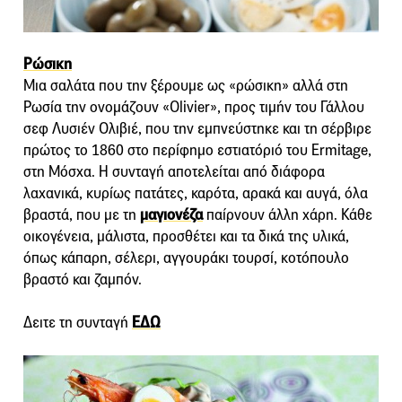
Ρώσικη
Μια σαλάτα που την ξέρουμε ως «ρώσικη» αλλά στη
Ρωσία την ονομάζουν «Olivier», προς τιμήν του Γάλλου
σεφ Λυσιέν Ολιβιέ, που την εμπνεύστηκε και τη σέρβιρε
πρώτος το 1860 στο περίφημο εστιατόριό του Ermitage,
στη Μόσχα. Η συνταγή αποτελείται από διάφορα
λαχανικά, κυρίως πατάτες, καρότα, αρακά και αυγά, όλα
βραστά, που με τη
μαγιονέζα
παίρνουν άλλη χάρη. Κάθε
οικογένεια, μάλιστα, προσθέτει και τα δικά της υλικά,
όπως κάπαρη, σέλερι, αγγουράκι τουρσί, κοτόπουλο
βραστό και ζαμπόν.
Δειτε τη συνταγή
ΕΔΩ