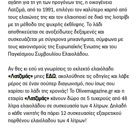
αγάπη για τη γη των προγόνων της, η οικογένεια
Λατζιμά, από το 1991, επιλέγει τον καλύτερο καρπό από
τους ελαιώνες της και τον ελαιοποιεί σε δικό της λιοτρίβι
με τη μέθοδο της ψυχρής έκθλιψης. Το λάδι
αποθηκεύεται σε ανοξείδωτες δεξαμενές και
συσκευάζεται με σύγχρονα μηχανήματα, σύμφωνα με
τους κανονισμούς της Ευρωπαϊκής Ένωσης και του
Παγκόσμιου Συμβουλίου Ελαιολάδου.
Aν θες κι εσύ να γνωρίσεις το εκλεκτό ελαιόλαδο
«Λατζιμάς»
μπες
ΕΔΩ
, ακολούθησε τις οδηγίες και λάβε
μέρος σε έναν σούπερ διαγωνισμό, που ίσως σου
χαρίσει το λάδι της χρονιάς! To Olivemagazine.gr και η
εταιρία
«Λατζιμάς»
κάνουν δώρο σε 5 τυχερούς από 48
λίτρα ελαιολάδου σε συσκευασία των 4 λίτρων. Δηλαδή
ο κάθε νικητής θα πάρει 12 συσκευασίες εξαιρετικού
παρθένου ελαιόλαδου των 4 λίτρων!