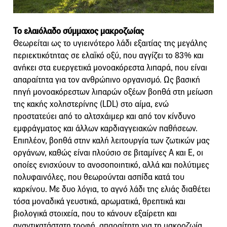
Το ελαιόλαδο σύμμαχος μακροζωίας
Θεωρείται ως το υγιεινότερο λάδι εξαιτίας της μεγάλης
περιεκτικότητας σε ελαϊκό οξύ, που αγγίζει το 83% και
ανήκει στα ευεργετικά μονοακόρεστα λιπαρά, που είναι
απαραίτητα για τον ανθρώπινο οργανισμό. Ως βασική
πηγή μονοακόρεστων λιπαρών οξέων βοηθά στη μείωση
της κακής χοληστερίνης (LDL) στο αίμα, ενώ
προστατεύει από το αλτσχάιμερ και από τον κίνδυνο
εμφράγματος και άλλων καρδιαγγειακών παθήσεων.
Επιπλέον, βοηθά στην καλή λειτουργία των ζωτικών μας
οργάνων, καθώς είναι πλούσιο σε βιταμίνες Α και Ε, οι
οποίες ενισχύουν το ανοσοποιητικό, αλλά και πολύτιμες
πολυφαινόλες, που θεωρούνται ασπίδα κατά του
καρκίνου. Με δυο λόγια, το αγνό λάδι της ελιάς διαθέτει
τόσα μοναδικά γευστικά, αρωματικά, θρεπτικά και
βιολογικά στοιχεία, που το κάνουν εξαίρετη και
αναντικατάστατη τροφή, απαραίτητη για τη μακροζωία