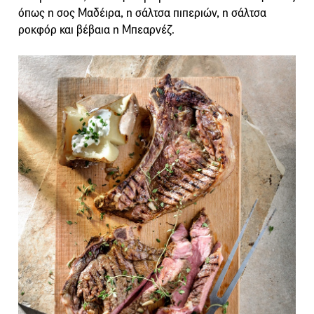
όπως η σος Μαδέιρα, η σάλτσα πιπεριών, η σάλτσα
ροκφόρ και βέβαια η Μπεαρνέζ.