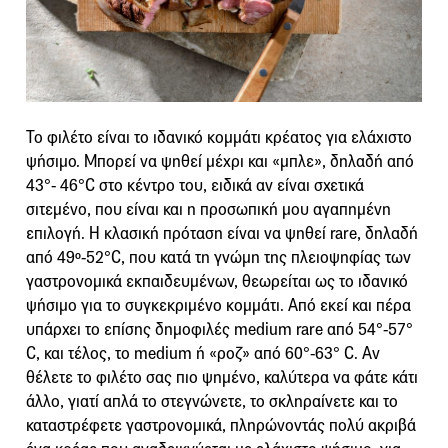
Το φιλέτο είναι το ιδανικό κομμάτι κρέατος για ελάχιστο
ψήσιμο. Μπορεί να ψηθεί μέχρι και «μπλε», δηλαδή από
43°- 46°C στο κέντρο του, ειδικά αν είναι σχετικά
σιτεμένο, που είναι και η προσωπική μου αγαπημένη
επιλογή. Η κλασική πρόταση είναι να ψηθεί rare, δηλαδή
από 49º-52°C, που κατά τη γνώμη της πλειοψηφίας των
γαστρονομικά εκπαιδευμένων, θεωρείται ως το ιδανικό
ψήσιμο για το συγκεκριμένο κομμάτι. Από εκεί και πέρα
υπάρχει το επίσης δημοφιλές medium rare από 54°-57°
C, και τέλος, το medium ή «ροζ» από 60°-63° C. Αν
θέλετε το φιλέτο σας πιο ψημένο, καλύτερα να φάτε κάτι
άλλο, γιατί απλά το στεγνώνετε, το σκληραίνετε και το
καταστρέφετε γαστρονομικά, πληρώνοντάς πολύ ακριβά