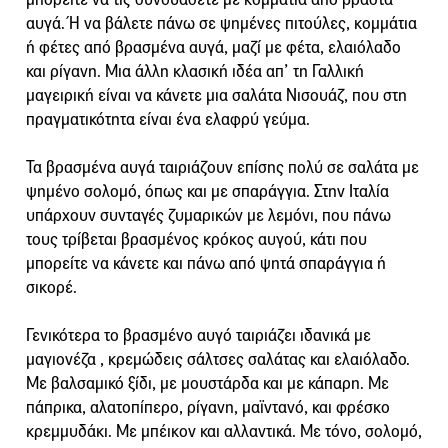
αυγά. Ή να βάλετε πάνω σε ψημένες πιτούλες, κομμάτια
ή φέτες από βρασμένα αυγά, μαζί με φέτα, ελαιόλαδο
και ρίγανη. Μια άλλη κλασική ιδέα απ’ τη Γαλλική
μαγειρική είναι να κάνετε μια σαλάτα Νισουάζ, που στη
πραγματικότητα είναι ένα ελαφρύ γεύμα.
Τα βρασμένα αυγά ταιριάζουν επίσης πολύ σε σαλάτα με
ψημένο σολομό, όπως και με σπαράγγια. Στην Ιταλία
υπάρχουν συνταγές ζυμαρικών με λεμόνι, που πάνω
τους τρίβεται βρασμένος κρόκος αυγού, κάτι που
μπορείτε να κάνετε και πάνω από ψητά σπαράγγια ή
σικορέ.
Γενικότερα το βρασμένο αυγό ταιριάζει ιδανικά με
μαγιονέζα , κρεμώδεις σάλτσες σαλάτας και ελαιόλαδο.
Με βαλσαμικό ξίδι, με μουστάρδα και με κάπαρη. Με
πάπρικα, αλατοπίπερο, ρίγανη, μαϊντανό, και φρέσκο
κρεμμυδάκι. Με μπέικον και αλλαντικά. Με τόνο, σολομό,