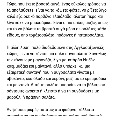
Τώρα που έχετε βραστά αυγά, ένας εύκολος τρόπος να
τα απολαύσετε, είναι να τα κόψετε φέτες, να ρίξετε λίγο
καλό εξαιρετικό παρθένο ελαιόλαδο, αλατοπίπερο και
λίγο κόκκινο μπαλσάμικο. Είναι ο πιο απλός μεζές, όπως
και το να βάλετε τα βραστά αυγά μέσα σε σαλάτες κάθε
είδους, από τομάτοσαλάτα, πράσινες ή πατατοσαλάτα.
Η άλλη λύση, πολύ διαδεδομένη στις Αγγλοσαξωνικές
χώρες, είναι να κάνετε μια απλή αυγοσαλάτα. Συνήθως
την κάνουν με μαγιονέζα, λίγη μουστάρδα Ντιζόν,
κρεμμυδάκι και μαϊντανό, αλλά υπάρχει και μια
εξαιρετική συνταγή που η αυγοσαλάτα γίνεται με
αβοκάντο, ελαιόλαδο και λεμόνι, μαζί με το κρεμμυδάκι
και μαϊντανό. Αυτή τη σαλάτα μπορείτε να τη βάλετε σε
σάντουιτς ανοιχτό ή κλειστό ή να τη συνδυάσετε με
μαρούλι ή πράσινη σαλάτα.
Αν ψήσετε μικρές πατάτες στο φούρνο, κάλλιστα
μπορείτε να τις συνδυάσετε με κομμάτια από βραστά