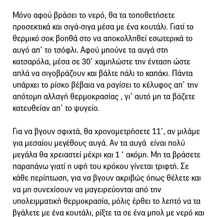
Μόνο αφού βράσει το νερό, θα τα τοποθετήσετε
προσεκτικά και σιγά-σιγα μέσα με ένα κουτάλι. Γιατί το
θερμικό σοκ βοηθά στο να αποκολληθεί εσωτερικά το
αυγό απ’ το τσόφλι. Αφού μπούνε τα αυγά στη
κατσαρόλα, μέσα σε 30’ χαμηλώστε την ένταση ώστε
απλά να σιγοβράζουν και βάλτε πάλι το καπάκι. Πάντα
υπάρχει το ρίσκο βέβαια να ραγίσει το κέλυφος απ’ την
απότομη αλλαγή θερμοκρασίας , γι’ αυτό μη τα βάζετε
κατευθείαν απ’ το ψυγείο.
Για να βγουν σφιχτά, θα χρονομετρήσετε 11’, αν μιλάμε
για μεσαίου μεγέθους αυγά. Αν τα αυγά είναι πολύ
μεγάλα θα χρειαστεί μέχρι και 1 ‘ ακόμη. Μη τα βράσετε
παραπάνω γιατί η υφή του κρόκου γίνεται τριφτή. Σε
κάθε περίπτωση, για να βγουν ακριβώς όπως θέλετε και
να μη συνεχίσουν να μαγειρεύονται από την
υπολειμματική θερμοκρασία, μόλις έρθει το λεπτό να τα
βγάλετε με ένα κουτάλι, ρίξτε τα σε ένα μπολ με νερό και