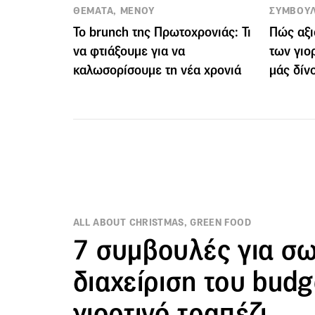
ΘΕΜΑΤΑ, ΜΕΝΟΥ
ΣΥΜΒΟΥ
To brunch της Πρωτοχρονιάς: Τι
Πώς αξι
να φτιάξουμε για να
των γιο
καλωσορίσουμε τη νέα χρονιά
μάς δίν
ALL ABOUT CHRISTMAS, GREEN FOOD
7 συμβουλές για σ
διαχείριση του budg
γιορτινό τραπέζι