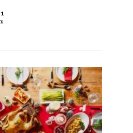
+1
τε