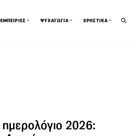
ΕΜΠΕΙΡΙΕΣ
ΨΥΧΑΓΩΓΙΑ
ΧΡΗΣΤΙΚΑ
Εκδηλώσεις
CineFood
Θερμιδομετρητής
Εστιατόρια
Lifestyle
Λεξικό Κουζίνας
ΣΥΝΤΑΓΕΣ
ΑΡΘΡΑ
Μαγαζιά
Viral Videos
Συμβουλές
Πρόσωπα
Βιβλία
Τα Φρέσκα Του Μήνα
δη
Προϊόντα
Διαγωνισμοί
Τεχνικές
Ταξίδια
Κουίζ
οφή
 ημερολόγιο 2026: