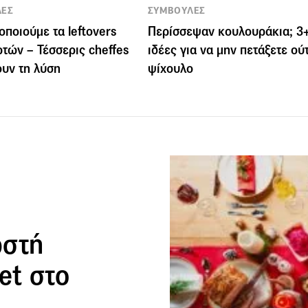
ΛΕΣ
ΣΥΜΒΟΥΛΕΣ
οποιούμε τα leftovers
Περίσσεψαν κουλουράκια; 3
ρτών – Τέσσερις cheffes
ιδέες για να μην πετάξετε ού
ουν τη λύση
ψίχουλο
ωστή
et στο