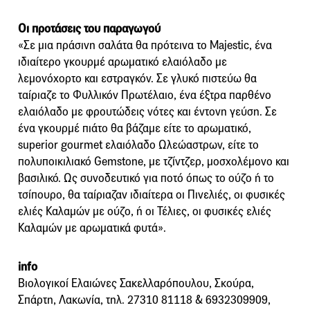
Οι προτάσεις του παραγωγού
«Σε μια πράσινη σαλάτα θα πρότεινα το Majestic, ένα
ιδιαίτερο γκουρμέ αρωματικό ελαιόλαδο με
λεμονόχορτο και εστραγκόν. Σε γλυκό πιστεύω θα
ταίριαζε το Φυλλικόν Πρωτέλαιο, ένα έξτρα παρθένο
ελαιόλαδο με φρουτώδεις νότες και έντονη γεύση. Σε
ένα γκουρμέ πιάτο θα βάζαμε είτε το αρωματικό,
superior gourmet ελαιόλαδο Ωλεώαστρων, είτε το
πολυποικιλιακό Gemstone, με τζίντζερ, μοσχολέμονο και
βασιλικό. Ως συνοδευτικό για ποτό όπως το ούζο ή το
τσίπουρο, θα ταίριαζαν ιδιαίτερα οι Πινελιές, οι φυσικές
ελιές Καλαμών με ούζο, ή οι Τέλιες, οι φυσικές ελιές
Καλαμών με αρωματικά φυτά».
info
Βιολογικοί Eλαιώνες Σακελλαρόπουλου, Σκούρα,
Σπάρτη, Λακωνία, τηλ. 27310 81118 & 6932309909,