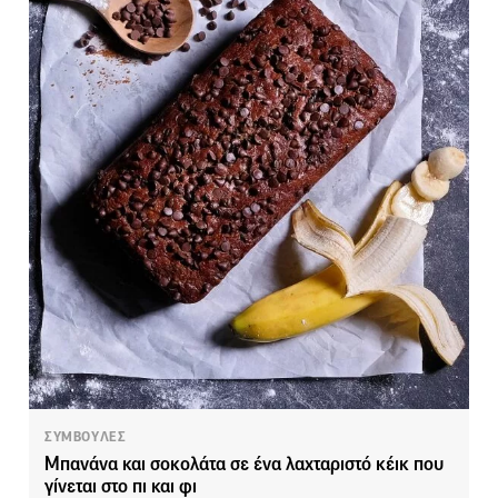
ΣΥΜΒΟΥΛΕΣ
Μπανάνα και σοκολάτα σε ένα λαχταριστό κέικ που
γίνεται στο πι και φι