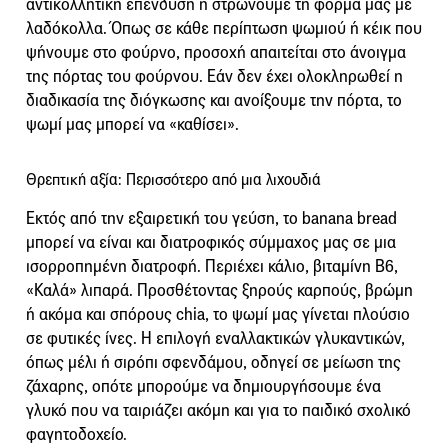
αντικολλητική επένδυση ή στρώνουμε τη φόρμα μας με
λαδόκολλα. Όπως σε κάθε περίπτωση ψωμιού ή κέικ που
ψήνουμε στο φούρνο, προσοχή απαιτείται στο άνοιγμα
της πόρτας του φούρνου. Εάν δεν έχει ολοκληρωθεί η
διαδικασία της διόγκωσης και ανοίξουμε την πόρτα, το
ψωμί μας μπορεί να «καθίσει».
Θρεπτική αξία: Περισσότερο από μια λιχουδιά
Εκτός από την εξαιρετική του γεύση, το banana bread
μπορεί να είναι και διατροφικός σύμμαχος μας σε μια
ισορροπημένη διατροφή. Περιέχει κάλιο, βιταμίνη Β6,
«Καλά» λιπαρά. Προσθέτοντας ξηρούς καρπούς, βρώμη
ή ακόμα και σπόρους chia, το ψωμί μας γίνεται πλούσιο
σε φυτικές ίνες. Η επιλογή εναλλακτικών γλυκαντικών,
όπως μέλι ή σιρόπι σφενδάμου, οδηγεί σε μείωση της
ζάχαρης, οπότε μπορούμε να δημιουργήσουμε ένα
γλυκό που να ταιριάζει ακόμη και για το παιδικό σχολικό
φαγητοδοχείο.