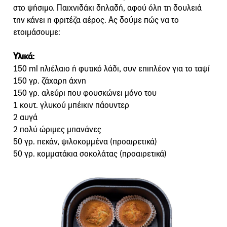
στο ψήσιμο. Παιχνιδάκι δηλαδή, αφού όλη τη δουλειά
την κάνει η φριτέζα αέρος. Ας δούμε πώς να το
ετοιμάσουμε:
Υλικά:
150 ml ηλιέλαιο ή φυτικό λάδι, συν επιπλέον για το ταψί
150 γρ. ζάχαρη άχνη
150 γρ. αλεύρι που φουσκώνει μόνο του
1 κουτ. γλυκού μπέικιν πάουντερ
2 αυγά
2 πολύ ώριμες μπανάνες
50 γρ. πεκάν, ψιλοκομμένα (προαιρετικά)
50 γρ. κομματάκια σοκολάτας (προαιρετικά)