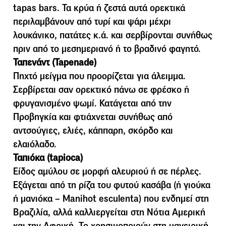
tapas bars. Τα κρύα ή ζεστά αυτά ορεκτικά
περιλαµβάνουν από τυρί και ψάρι µέχρι
λουκάνικο, πατάτες κ.ά. και σερβίρονται συνήθως
πριν από το µεσηµεριανό ή το βραδινό φαγητό.
Ταπενάντ (Tapenade)
Πηχτό μείγμα που προορίζεται για άλειμμα.
Σερβίρεται σαν ορεκτικό πάνω σε φρέσκο ή
φρυγανισμένο ψωμί. Κατάγεται από την
Προβηγκία και φτιάχνεται συνήθως από
αντσούγιες, ελιές, κάππαρη, σκόρδο και
ελαιόλαδο.
Ταπιόκα (tapioca)
Είδος αµύλου σε µορφή αλευριού ή σε πέρλες.
Εξάγεται από τη ρίζα του φυτού κασάβα (ή γιούκα
ή µανιόκα – Manihot esculenta) που ενδηµεί στη
Βραζιλία, αλλά καλλιεργείται στη Νότια Αµερική
και την Αφρική. Το χρησιµοποιούν στη µαγειρική