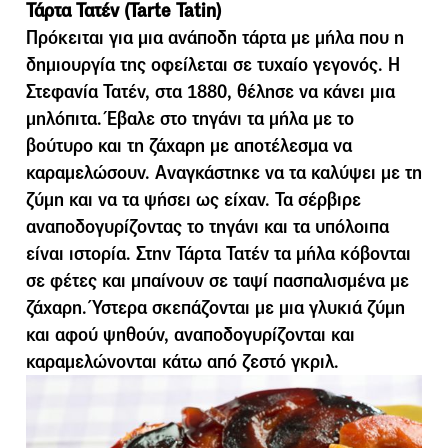
Τάρτα Τατέν (Tarte Tatin)
Πρόκειται για µια ανάποδη τάρτα µε µήλα που η
δηµιουργία της οφείλεται σε τυχαίο γεγονός. Η
Στεφανία Τατέν, στα 1880, θέλησε να κάνει µια
µηλόπιτα. Έβαλε στο τηγάνι τα µήλα µε το
βούτυρο και τη ζάχαρη µε αποτέλεσµα να
καραµελώσουν. Αναγκάστηκε να τα καλύψει µε τη
ζύµη και να τα ψήσει ως είχαν. Τα σέρβιρε
αναποδογυρίζοντας το τηγάνι και τα υπόλοιπα
είναι ιστορία. Στην Τάρτα Τατέν τα μήλα κόβονται
σε φέτες και μπαίνουν σε ταψί πασπαλισμένα με
ζάχαρη. Ύστερα σκεπάζονται με μια γλυκιά ζύμη
και αφού ψηθούν, αναποδογυρίζονται και
καραμελώνονται κάτω από ζεστό γκριλ.