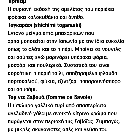
Τιριτιτίµ
Η συριανή εκδοχή της οµελέτας που περιέχει
φρέσκα κολοκυθάκια και άνηθο.
Τογκαράσι (shichimi togarashi)
Εντονο µείγµα επτά µπαχαρικών που
χρησιµοποιείται στην Ιαπωνία µε την ίδια ευκολία
όπως το αλάτι και το πιπέρι. Μπαίνει σε νουντλς
και σούπες ενώ µαρινάρει υπέροχα ψάρια,
µοσχάρι και πουλερικά. Συστατικά του είναι
κορεάτικη πιπεριά τσίλι, αποξηραµένη φλούδα
πορτοκαλιού, φύκια, τζίντζερ, παπαρουνόσπορο
και σουσάµι.
Τοµ ντε Σαβουά (Tomme de Savoie)
Ηµίσκληρο γαλλικό τυρί από απαστερίωτο
αγελαδινό γάλα µε ανοιχτό κίτρινο χρώµα που
παράγεται στην περιοχή της Σαβοΐας. Συµπαγές,
µε µικρές ακανόνιστες οπές και γεύση του