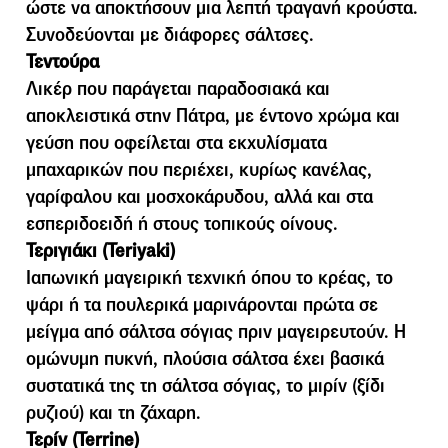
ώστε να αποκτήσουν μια λεπτή τραγανή κρούστα.
Συνοδεύονται με διάφορες σάλτσες.
Τεντούρα
Λικέρ που παράγεται παραδοσιακά και
αποκλειστικά στην Πάτρα, µε έντονο χρώµα και
γεύση που οφείλεται στα εκχυλίσµατα
µπαχαρικών που περιέχει, κυρίως κανέλας,
γαρίφαλου και µοσχοκάρυδου, αλλά και στα
εσπεριδοειδή ή στους τοπικούς οίνους.
Τεριγιάκι (Teriyaki)
Ιαπωνική µαγειρική τεχνική όπου το κρέας, το
ψάρι ή τα πουλερικά µαρινάρονται πρώτα σε
µείγµα από σάλτσα σόγιας πριν µαγειρευτούν. Η
οµώνυµη πυκνή, πλούσια σάλτσα έχει βασικά
συστατικά της τη σάλτσα σόγιας, το µιρίν (ξίδι
ρυζιού) και τη ζάχαρη.
Τερίν (Terrine)