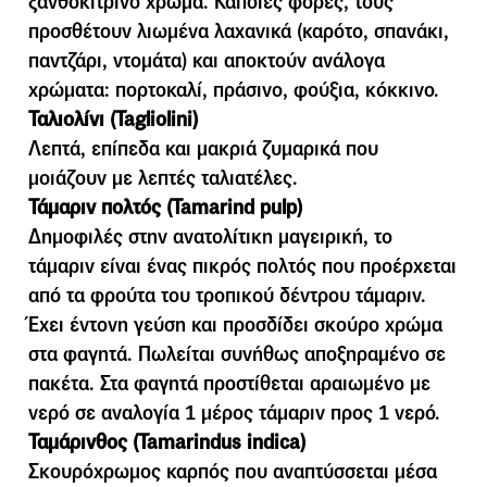
ξανθοκίτρινο χρώμα. Κάποιες φορές, τους
προσθέτουν λιωμένα λαχανικά (καρότο, σπανάκι,
παντζάρι, ντομάτα) και αποκτούν ανάλογα
χρώματα: πορτοκαλί, πράσινο, φούξια, κόκκινο.
Ταλιολίνι (Tagliolini)
Λεπτά, επίπεδα και μακριά ζυμαρικά που
μοιάζουν με λεπτές ταλιατέλες.
Τάμαριν πολτός (Tamarind pulp)
Δημοφιλές στην ανατολίτικη μαγειρική, το
τάμαριν είναι ένας πικρός πολτός που προέρχεται
από τα φρούτα του τροπικού δέντρου τάμαριν.
Έχει έντονη γεύση και προσδίδει σκούρο χρώμα
στα φαγητά. Πωλείται συνήθως αποξηραμένο σε
πακέτα. Στα φαγητά προστίθεται αραιωμένο με
νερό σε αναλογία 1 μέρος τάμαριν προς 1 νερό.
Ταµάρινθος (Tamarindus indica)
Σκουρόχρωµος καρπός που αναπτύσσεται µέσα