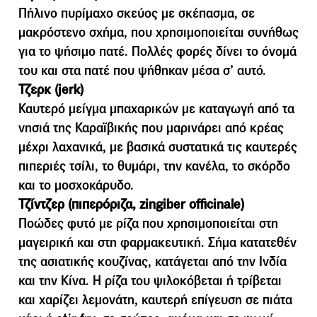
Πήλινο πυρίμαχο σκεύος με σκέπασμα, σε
μακρόστενο σχήμα, που χρησιμοποιείται συνήθως
για το ψήσιμο πατέ. Πολλές φορές δίνει το όνομά
του και στα πατέ που ψήθηκαν μέσα σ’ αυτό.
Τζερκ (jerk)
Καυτερό µείγµα µπαχαρικών µε καταγωγή από τα
νησιά της Καραϊβικής που µαρινάρει από κρέας
µέχρι λαχανικά, µε βασικά συστατικά τις καυτερές
πιπεριές τσίλι, το θυµάρι, την κανέλα, το σκόρδο
και το µοσχοκάρυδο.
Τζίντζερ (πιπερόριζα, zingiber officinale)
Ποώδες φυτό µε ρίζα που χρησιµοποιείται στη
µαγειρική και στη φαρµακευτική. Σήµα κατατεθέν
της ασιατικής κουζίνας, κατάγεται από την Ινδία
και την Κίνα. Η ρίζα του ψιλοκόβεται ή τρίβεται
και χαρίζει λεµονάτη, καυτερή επίγευση σε πιάτα