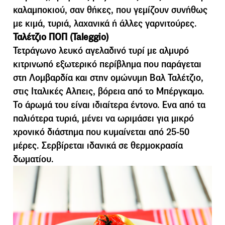
καλαµποκιού, σαν θήκες, που γεµίζουν συνήθως
µε κιµά, τυριά, λαχανικά ή άλλες γαρνιτούρες.
Ταλέτζιο ΠΟΠ (Taleggio)
Τετράγωνο λευκό αγελαδινό τυρί µε αλµυρό
κιτρινωπό εξωτερικό περίβληµα που παράγεται
στη Λοµβαρδία και στην οµώνυµη Βαλ Ταλέτζιο,
στις Ιταλικές Αλπεις, βόρεια από το Μπέργκαµο.
Το άρωµά του είναι ιδιαίτερα έντονο. Ενα από τα
παλιότερα τυριά, µένει να ωριµάσει για µικρό
χρονικό διάστηµα που κυµαίνεται από 25-50
µέρες. Σερβίρεται ιδανικά σε θερµοκρασία
δωµατίου.