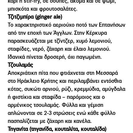
κάρι ή stir-fry, σε σούπες, ακόµα και σε ψωµί,
µπισκότα και φρουτοσαλάτες.
Τζιτζιµπίρα (ginger ale)
Το χαρακτηριστικό αεριούχο ποτό των Επτανήσων
από την εποχή των Άγγλων. Στην Κέρκυρα
παρασκευάζεται µε τζίντζερ, χυµό λεµονιού,
σταφίδες, νερό, ζάχαρη και έλαιο λεµονιού.
Ιδανικά πίνεται δροσερή, όχι παγωµένη.
Τζουλαµάς
Αποκριάτικη πίτα που φτιάχνεται στη Μεσσαρά
στο Ηράκλειο Κρήτης και περιλαµβάνει εντόσθια
κότας, συκώτι αρνιού, ρύζι, κρεµµύδια, αµύγδαλα
ή φιστίκια και σταφίδα – παρόµοιος και ο
αρµένικος τσουλαµάς. Φύλλα και γέµιση
απλώνονται σε 2-3 στρώσεις ενώ κάθε φύλλο
πασπαλίζεται µε ζάχαρη και κανέλα.
Τηγανίτα (τηγανίδα, κουταλίτα, κουταλίδα)