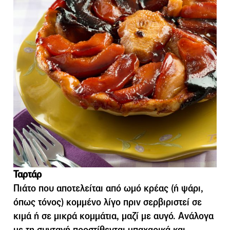
Ταρτάρ
Πιάτο που αποτελείται από ωµό κρέας (ή ψάρι,
όπως τόνος) κοµµένο λίγο πριν σερβιριστεί σε
κιµά ή σε µικρά κοµµάτια, µαζί µε αυγό. Ανάλογα
µε τη συνταγή προστίθενται µπαχαρικά και