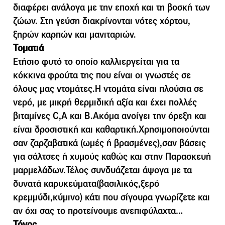
διαφέρει ανάλογα µε την εποχή και τη βοσκή των
ζώων. Στη γεύση διακρίνονται νότες χόρτου,
ξηρών καρπών και µανιταριών.
Τοματιά
Ετήσιο φυτό το οποίο καλλιεργείται για τα
κόκκινα φρούτα της που είναι οι γνωστές σε
όλους μας ντομάτες.Η ντομάτα είναι πλούσια σε
νερό, με μικρή θερμιδική αξία και έχει πολλές
βιταμίνες C,Α και Β.Ακόμα ανοίγει την όρεξη και
είναι δροσιστική και καθαρτική.Χρησιμοποιούνται
σαν ζαρζαβατικά (ωμές ή βρασμένες),σαν βάσεις
για σάλτσες ή χυμούς καθώς και στην Παρασκευή
μαρμελάδων.Τέλος συνδυάζεται άψογα με τα
δυνατά καρυκεύματα(βασιλικός,ξερό
κρεμμύδι,κύμινο) κάτι που σίγουρα γνωρίζετε και
αν όχι σας το προτείνουμε ανεπιφύλαχτα…
Τόνος