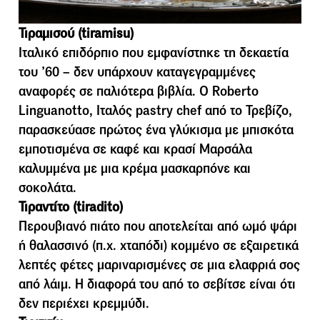
Τιραµισού (tiramisu)
Ιταλικό επιδόρπιο που εµφανίστηκε τη δεκαετία
του ’60 – δεν υπάρχουν καταγεγραµµένες
αναφορές σε παλιότερα βιβλία. Ο Roberto
Linguanotto, Ιταλός pastry chef από το Τρεβίζο,
παρασκεύασε πρώτος ένα γλύκισµα µε µπισκότα
εµποτισµένα σε καφέ και κρασί Μαρσάλα
καλυµµένα µε µια κρέµα µασκαρπόνε και
σοκολάτα.
Τιραντίτο (tiradito)
Περουβιανό πιάτο που αποτελείται από ωµό ψάρι
ή θαλασσινό (π.χ. χταπόδι) κοµµένο σε εξαιρετικά
λεπτές φέτες µαριναρισµένες σε µια ελαφριά σος
από λάιµ. Η διαφορά του από το σεβίτσε είναι ότι
δεν περιέχει κρεµµύδι.