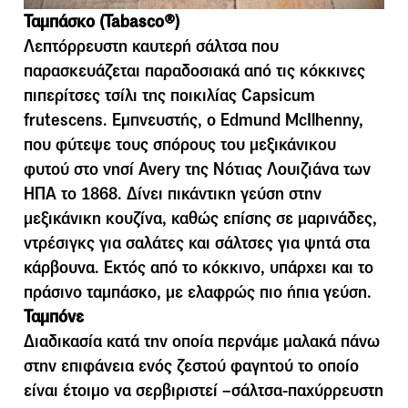
Ταµπάσκο (Tabasco®)
Λεπτόρρευστη καυτερή σάλτσα που
παρασκευάζεται παραδοσιακά από τις κόκκινες
πιπερίτσες τσίλι της ποικιλίας Capsicum
frutescens. Εµπνευστής, ο Edmund McIlhenny,
που φύτεψε τους σπόρους του µεξικάνικου
φυτού στο νησί Avery της Νότιας Λουιζιάνα των
ΗΠΑ το 1868. Δίνει πικάντικη γεύση στην
μεξικάνικη κουζίνα, καθώς επίσης σε μαρινάδες,
ντρέσιγκς για σαλάτες και σάλτσες για ψητά στα
κάρβουνα. Εκτός από το κόκκινο, υπάρχει και το
πράσινο ταμπάσκο, με ελαφρώς πιο ήπια γεύση.
Ταμπόνε
Διαδικασία κατά την οποία περνάμε μαλακά πάνω
στην επιφάνεια ενός ζεστού φαγητού το οποίο
είναι έτοιμο να σερβιριστεί –σάλτσα-παχύρρευστη