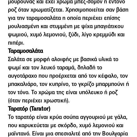
μουρούνας και έχει χρώμα μπεζ-σομόν ή έντονο
ροζ όταν χρωματίζεται. Χρησιμοποιείται σαν βάση
για την ταραμοσαλάτα η οποία περιέχει επίσης
μουλιασμένη και στυμμένη με ψίχα μπαγιάτικου
ψωμιού, χυμό λεμονιού, ξύδι, λίγο κρεμμύδι και
πιπέρι.
Ταραµοσαλάτα
Σαλάτα σε µορφή αλοιφής µε βασικά υλικά το
ψωµί και τον λευκό ταραµά, δηλαδή το
αυγοτάραχο που προέρχεται από τον κέφαλο, τον
µπακαλιάρο, τον κυπρίνο, το γκρίζο µπαρµπούνι ή
τον τόνο. Το χρώµα της είναι υπόλευκο ή ροζ
(όταν περιέχει χρωστική).
Ταρατόρ (Tarator)
Το ταρατόρ είναι κρύα σούπα αγγουριού με γάλα,
που καρυκεύεται με σκόρδο, χυμό λεμονιού και
μαϊντανό. Είναι μια σπεσιαλιτέ από την Βουλγαρία