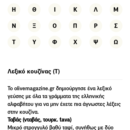
Η
Θ
Ι
Κ
Λ
Μ
Ν
Ξ
Ο
Π
Ρ
Σ
Τ
Υ
Φ
Χ
Ψ
Ω
Λεξικό κουζίνας (Τ)
To olivemagazine.gr δημιούργησε ένα λεξικό
γεύσης με όλα τα γράμματα της ελληνικής
αλφαβήτου για να μην έχετε πια άγνωστες λέξεις
στην κουζίνα.
Ταβάς (νταβάς, τουρκ. tava)
Μικρό στρογγυλό βαθύ ταψί, συνήθως µε δύο