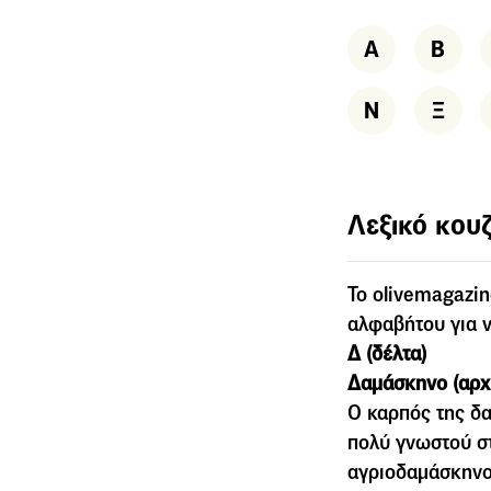
Α
Β
Ν
Ξ
Λεξικό κουζ
To olivemagazin
αλφαβήτου για ν
Δ (δέλτα)
Δαµάσκηνο (αρχ
Ο καρπός της δ
πολύ γνωστού σ
αγριοδαµάσκηνο