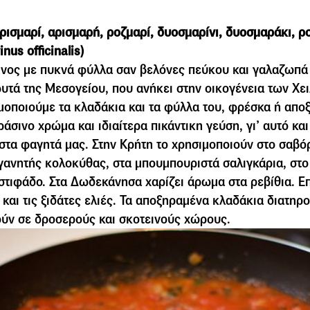
ρισµαρί, αρισµαρή, ροζµαρί, δυοσµαρίνι, δυοσµαράκι, ρ
nus officinalis)
νος µε πυκνά φύλλα σαν βελόνες πεύκου και γαλαζωπά 
υτά της Μεσογείου, που ανήκει στην οικογένεια των Χε
μοποιούμε τα κλαδάκια και τα φύλλα του, φρέσκα ή απο
άσινο χρώμα και ιδιαίτερα πικάντικη γεύση, γι’ αυτό κα
στα φαγητά μας. Στην Κρήτη το χρησιµοποιούν στο σαβό
γανητής κολοκύθας, στα µπουµπουριστά σαλιγκάρια, στο
 στιφάδο. Στα Δωδεκάνησα χαρίζει άρωµα στα ρεβίθια. Ε
 και τις ξιδάτες ελιές. Τα αποξηραµένα κλαδάκια διατηρ
ούν σε δροσερούς και σκοτεινούς χώρους.