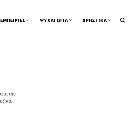
ΕΜΠΕΙΡΙΕΣ
ΨΥΧΑΓΩΓΙΑ
ΧΡΗΣΤΙΚΑ
Εκδηλώσεις
CineFood
Θερμιδομετρητής
Εστιατόρια
Lifestyle
Λεξικό Κουζίνας
ΣΥΝΤΑΓΕΣ
ΑΡΘΡΑ
Μαγαζιά
Viral Videos
Συμβουλές
Πρόσωπα
Βιβλία
Τα Φρέσκα Του Μήνα
δη
Προϊόντα
Διαγωνισμοί
Τεχνικές
ατα της
Ταξίδια
Κουίζ
υζίνα.
οφή