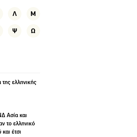
Λ
Μ
Ψ
Ω
 της ελληνικής
ΝΔ Ασία και
ν το ελληνικό
και έτσι