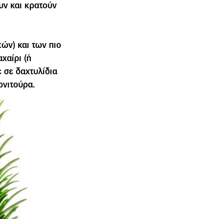
υν και κρατούν
ών) και των πιο
χαίρι (ή
 σε δαχτυλίδια
ρνιτούρα.