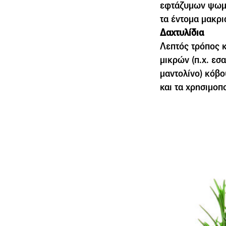
εφτάζυµων ψωµιώ
τα έντοµα µακρι
Δαχτυλίδια
Λεπτός τρόπος κ
µικρών (π.χ. εσ
µαντολίνο) κόβο
και τα χρησιµοπ