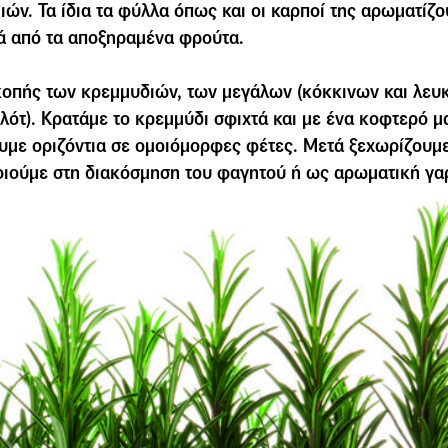
ν. Τα ίδια τα φύλλα όπως και οι καρποί της αρωµατίζο
ά από τα αποξηραµένα φρούτα.
οπής των κρεµµυδιών, των µεγάλων (κόκκινων και λευκ
αλότ). Κρατάµε το κρεµµύδι σφιχτά και µε ένα κοφτερό µα
υµε οριζόντια σε οµοιόµορφες φέτες. Μετά ξεχωρίζουµε
οιούµε στη διακόσµηση του φαγητού ή ως αρωµατική γα