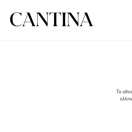
To oli
ελλην