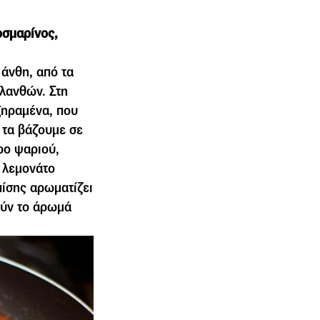
οσµαρίνος,
άνθη, από τα
ιλανθών. Στη
ξηραμένα, που
ι τα βάζουμε σε
ρο ψαριού,
 λεµονάτο
πίσης αρωµατίζει
ούν το άρωµά