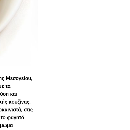
ης Μεσογείου,
με τα
ύση και
κής κουζίνας.
κκινιστά, στις
 το φαγητό
ζύµωµα