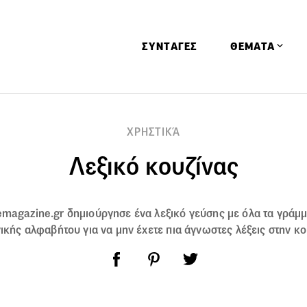
ΣΥΝΤΑΓΕΣ
ΘΕΜΑΤΑ
Απόψεις
ΧΡΗΣΤΙΚΆ
Αφιερώματα
Λεξικό κουζίνας
Ειδήσεις
Έρευνες
Οινοπνευματώ
vemagazine.gr δημιούργησε ένα λεξικό γεύσης με όλα τα γράμμ
Παιδί
ικής αλφαβήτου για να μην έχετε πια άγνωστες λέξεις στην κο
Υγεία & Διατρ