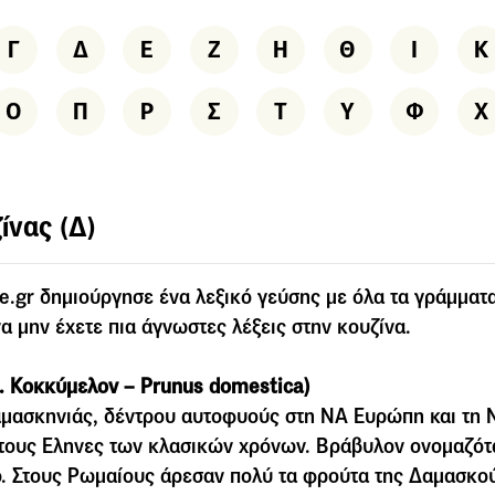
Γ
Δ
Ε
Ζ
Η
Θ
Ι
Κ
Ο
Π
Ρ
Σ
Τ
Υ
Φ
Χ
ίνας (Δ)
e.gr δημιούργησε ένα λεξικό γεύσης με όλα τα γράμματα
α μην έχετε πια άγνωστες λέξεις στην κουζίνα.
. Κοκκύµελον – Prunus domestica)
αµασκηνιάς, δέντρου αυτοφυούς στη ΝΑ Ευρώπη και τη 
τους Eληνες των κλασικών χρόνων. Βράβυλον ονοµαζότα
. Στους Ρωµαίους άρεσαν πολύ τα φρούτα της Δαµασκού 