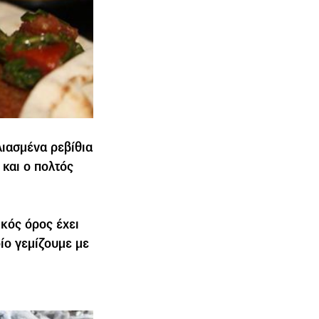
ιασµένα ρεβίθια
 και ο πολτός
ικός όρος έχει
οίο γεµίζουµε µε