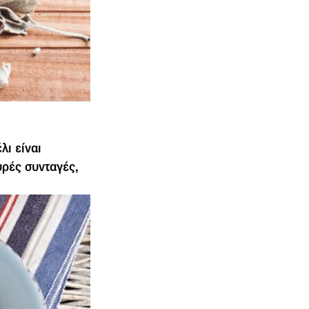
λι είναι
υρές συνταγές,