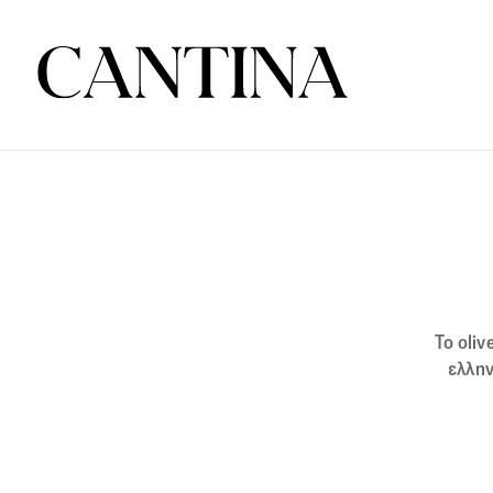
To oli
ελλην