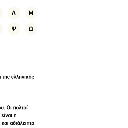
Λ
Μ
Ψ
Ω
 της ελληνικής
υ. Οι πολτοί
είναι η
 και αδιάλειπτα