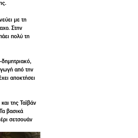
ης.
νεύει µε τη
αχο. Στην
πάει πολύ τη
-δηµητριακό,
αγωγή από την
έχει αποκτήσει
και της Ταϊβάν
 Τα βασικά
πέρι σετσουάν