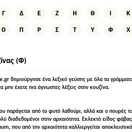
Γ
Δ
Ε
Ζ
Η
Θ
Ι
Κ
Ο
Π
Ρ
Σ
Τ
Υ
Φ
Χ
ίνας (Φ)
e.gr δημιούργησε ένα λεξικό γεύσης με όλα τα γράμματα
α μην έχετε πια άγνωστες λέξεις στην κουζίνα.
ου παράγεται από το φυτό λαθούρι, αλλά και ο πουρές το
λύ διαδεδοµένοι στην αρχαιότητα. Εκλεκτό είδος φάβας 
um, που από την αρχαιότητα καλλιεργείται αποκλειστικά