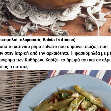
οµηλιά, αλιφασκιά, Salvia fruticosa)
από το λατινικό ρήµα salvare που σηµαίνει σώζω), που
ν στην Ιατρική από την αρχαιότητα. Η φασκοµηλέα µε µέ
ρόφηµα των Κυθήρων. Χαρίζει το άρωµά του και σε αλµ
ρέας ή πατάτες.