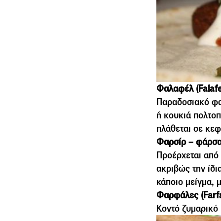
Φαλαφέλ (Falafe
Παραδοσιακό φα
ή κουκιά πολτοπ
πλάθεται σε κεφ
Φαρσίρ – φάρσα 
Προέρχεται από 
ακριβώς την ίδι
κάποιο µείγµα, µ
Φαρφάλες (Farfa
Κοντό ζυμαρικό 