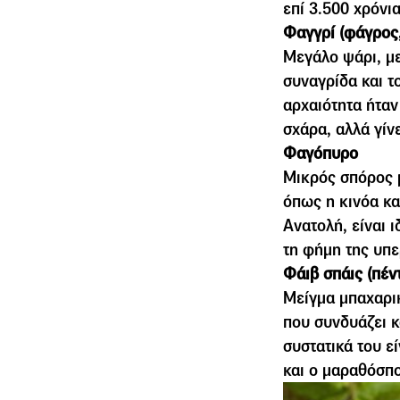
επί 3.500 χρόνι
Φαγγρί (φάγρος,
Μεγάλο ψάρι, µε
συναγρίδα και τ
αρχαιότητα ήταν
σχάρα, αλλά γίν
Φαγόπυρο
Μικρός σπόρος 
όπως η κινόα κα
Ανατολή, είναι ι
τη φήµη της υπε
Φάιβ σπάις (πέν
Μείγµα µπαχαρικ
που συνδυάζει κα
συστατικά του εί
και ο µαραθόσπ