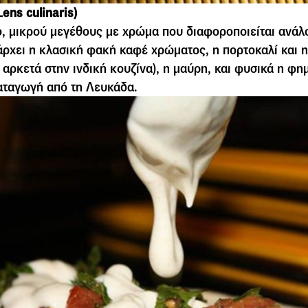
ens culinaris)
, µικρού µεγέθους µε χρώµα που διαφοροποιείται ανάλ
πάρχει η κλασική φακή καφέ χρώµατος, η πορτοκαλί και 
ι αρκετά στην ινδική κουζίνα), η µαύρη, και φυσικά η φ
αταγωγή από τη Λευκάδα.