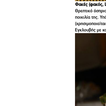
Φακές (φακός, L
Θρεπτικό όσπριο
ποικιλία της. Υ
(χρησιµοποιείτα
Εγκλουβής µε κ