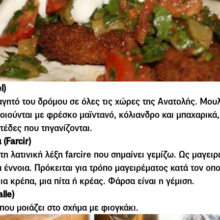
l)
γητό του δρόµου σε όλες τις χώρες της Ανατολής. Μουλ
οιούνται µε φρέσκο µαϊντανό, κόλιανδρο και µπαχαρικά,
τέδες που τηγανίζονται.
(Farcir)
τη λατινική λέξη farcire που σηµαίνει γεµίζω. Ως µαγειρ
α έννοια. Πρόκειται για τρόπο µαγειρέµατος κατά τον οπ
ια κρέπα, µια πίτα ή κρέας. Φάρσα είναι η γέµιση.
lle)
που μοιάζει στο σχήμα με φιογκάκι.