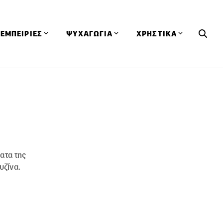
ΕΜΠΕΙΡΙΕΣ
ΨΥΧΑΓΩΓΙΑ
ΧΡΗΣΤΙΚΑ
Εκδηλώσεις
CineFood
Θερμιδομετρητής
Εστιατόρια
Lifestyle
Λεξικό Κουζίνας
ΣΥΝΤΑΓΕΣ
ΑΡΘΡΑ
Μαγαζιά
Viral Videos
Συμβουλές
Πρόσωπα
Βιβλία
Τα Φρέσκα Του Μήνα
δη
Προϊόντα
Διαγωνισμοί
Τεχνικές
ατα της
Ταξίδια
Κουίζ
υζίνα.
οφή