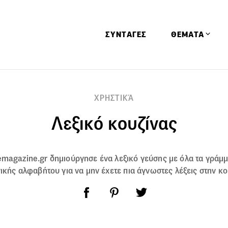
ΣΥΝΤΑΓΕΣ
ΘΕΜΑΤΑ
Απόψεις
ΧΡΗΣΤΙΚΆ
Αφιερώματα
Λεξικό κουζίνας
Ειδήσεις
Έρευνες
Οινοπνευματώ
vemagazine.gr δημιούργησε ένα λεξικό γεύσης με όλα τα γράμμ
Παιδί
ικής αλφαβήτου για να μην έχετε πια άγνωστες λέξεις στην κο
Υγεία & Διατρ