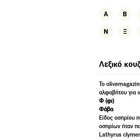
Α
Β
Ν
Ξ
Λεξικό κουζ
To olivemagazin
αλφαβήτου για ν
Φ (φι)
Φάβα
Είδος οσπρίου π
οσπρίων ήταν πο
Lathyrus clymen