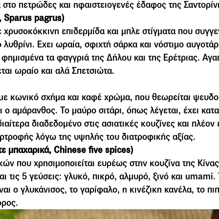
α στο πετρώδες και ηφαιστειογενές έδαφος της Σαντορίν
 Sparus pagrus)
 χρυσοκόκκινη επιδερµίδα και µπλε στίγµατα που συγγε
ο λυθρίνι. Εχει ωραία, σφιχτή σάρκα και νόστιµο αυγοτάρ
 φηµισµένα τα φαγγριά της Δήλου και της Ερέτριας. Αγα
εται ωραίο και αλά Σπετσιώτα.
µε κωνικό σχήµα και καφέ χρώµα, που θεωρείται ψευδο
ι ο αµάρανθος. Το µαύρο σιτάρι, όπως λέγεται, έχει κατ
διαίτερα διαδεδοµένο στις ασιατικές κουζίνες και πλέον 
ρτροφής λόγω της υψηλής του διατροφικής αξίας.
τε µπαχαρικά, Chinese five spices)
ών που χρησιµοποιείται ευρέως στην κουζίνα της Κίνας 
ι τις 5 γεύσεις: γλυκό, πικρό, αλµυρό, ξινό και umami.
ναι ο γλυκάνισος, το γαρίφαλο, η κινέζικη κανέλα, το πι
ορος.