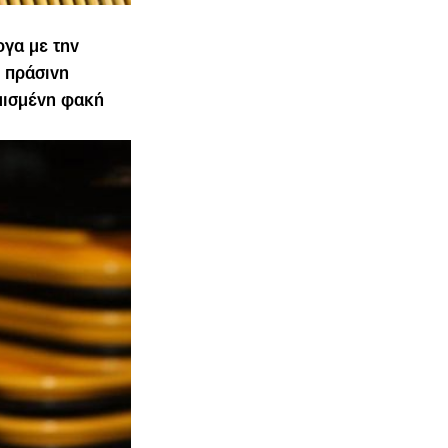
ογα µε την
η πράσινη
ηµισµένη φακή