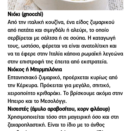
Νιόκι (gnocchi)
Από την ιταλική κουζίνα, ένα είδος ζυµαρικού
από πατάτα και σιµιγδάλι ή αλεύρι, το οποίο
σερβίρεται µε σάλτσα ή σε σούπα. Η καταγωγή
τους, ωστόσο, φέρεται να είναι ανατολίτικη και
να τα έφερε στην Ιταλία κάποια ρωµαϊκή λεγεώνα
στην επιστροφή της έπειτα από εκστρατεία.
Νιόκος ή Μπιρµπιλόνια
Επτανησιακό ζυµαρικό, προέρχεται κυρίως από
την Κέρκυρα. Πρόκειται για µεγάλο, σπιτικό,
χειροποίητο κριθαράκι. Το βρίσκουµε ακόµα στην
Ηπειρο και το Μεσολόγγι.
Νισεστές (άµυλο αραβοσίτου, κορν φλάουρ)
Χρησιµοποιείται τόσο στη µαγειρική όσο και στη
ζαχαροπλαστική. Είναι το ίδιο µε το άνθος