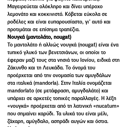
Μαγειρεύεται ολόκληρο και δίνει υπέροχο
λεµονάτο και κοκκινιστό. Κόβεται εύκολα σε
ροδέλες και είναι ευπαρουσίαστο, γι’ αυτό και
προτιµάται σε επίσηµα τραπέζια.
Νουγκά (µαντολάτο, nougat)
Το µαντολάτο ή αλλιώς νουγκά (nougat) είναι ένα
τυπικό γλυκό των βενετσιάνων, οι οποίοι το
έφεραν µαζί τους στα νησιά του Ιονίου, ειδικά στη
Ζάκυνθο και τη Λευκάδα. Το όνοµά του
προέρχεται από την ονοµασία των αµυγδάλων
στα ιταλικά (mandorla). Στην Ιταλία ονοµάζεται
mandorlato (σε µετάφραση, αµυγδαλάτο) και
υπάρχει σε αρκετές τοπικές παραλλαγές. Η λέξη
«νουγκά» προέρχεται από τη λατινική «nucatum»
που σηµαίνει καρύδι. Τα υλικά του είναι µέλι,
ζάχαρη, αµύγδαλο, ασπράδι αυγών και όστια.