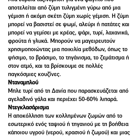
αποτελείται από ζύµη τυλιγµένη γύρω από µια
γέµιση ή ακόµη σκέτη ζύµη χωρίς γέµιση. Η ζύµη
µπορεί να βασιστεί σε ψωµί, αλεύρι ή πατάτες και
µπορεί να γεµίσει µε κρέας, ψάρι, τυρί, λαχανικά,
φρούτα ή γλυκά. Μπορούν να µαγειρευτούν
χρησιµοποιώντας µια ποικιλία µεθόδων, όπως το
ψήσιµο, το βράσιµο, το τηγάνισµα, το ζεµάτισµα ή
στον ατµό, και τα βρίσκουµε σε πολλές
παγκόσµιες κουζίνες.
Νταναμπλού
Μπλε τυρί από τη Δανία που παρασκευάζεται από
αγελαδινό γάλα και περιέχει 50-60% λιπαρά.
Ντεγκλασάρισμα
Η αποκόλληση των κολλημένων ζωμών από το
εσωτερικό ενός ταψιού ή τηγανιού με τη βοήθεια
κάποιου υγρού (νερού, κρασιού ή ζωμού) και μιας