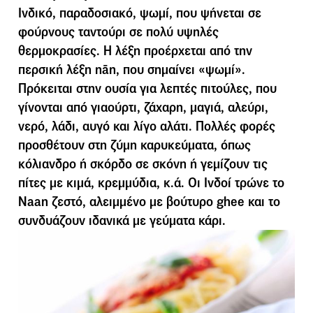
Ινδικό, παραδοσιακό, ψωµί, που ψήνεται σε
φούρνους ταντούρι σε πολύ υψηλές
θερµοκρασίες. Η λέξη προέρχεται από την
περσική λέξη nān, που σηµαίνει «ψωµί».
Πρόκειται στην ουσία για λεπτές πιτούλες, που
γίνονται από γιαούρτι, ζάχαρη, µαγιά, αλεύρι,
νερό, λάδι, αυγό και λίγο αλάτι. Πολλές φορές
προσθέτουν στη ζύµη καρυκεύµατα, όπως
κόλιανδρο ή σκόρδο σε σκόνη ή γεµίζουν τις
πίτες µε κιµά, κρεµµύδια, κ.ά. Οι Ινδοί τρώνε τo
Naan ζεστό, αλειµµένο µε βούτυρο ghee και το
συνδυάζουν ιδανικά µε γεύµατα κάρι.