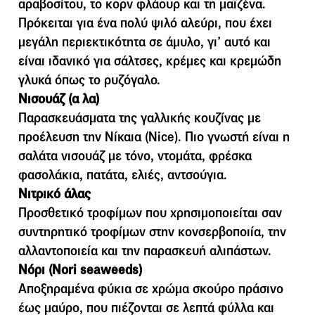
αραβοσίτου, το κορν φλάουρ και τη µαϊζένα.
Πρόκειται για ένα πολύ ψιλό αλεύρι, που έχει
µεγάλη περιεκτικότητα σε άµυλο, γι’ αυτό και
είναι ιδανικό για σάλτσες, κρέµες και κρεµώδη
γλυκά όπως το ρυζόγαλο.
Νισουάζ (α λα)
Παρασκευάσματα της γαλλικής κουζίνας με
προέλευση την Νίκαια (Nice). Πιο γνωστή είναι η
σαλάτα νισουάζ με τόνο, ντομάτα, φρέσκα
φασολάκια, πατάτα, ελιές, αντσούγια.
Νιτρικό άλας
Προσθετικό τροφίμων που χρησιμοποιείται σαν
συντηρητικό τροφίμων στην κονσερβοποιία, την
αλλαντοποιεία και την παρασκευή αλιπάστων.
Νόρι (Nori seaweeds)
Αποξηραµένα φύκια σε χρώµα σκούρο πράσινο
έως µαύρο, που πιέζονται σε λεπτά φύλλα και