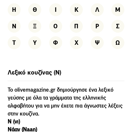
Η
Θ
Ι
Κ
Λ
Μ
Ν
Ξ
Ο
Π
Ρ
Σ
Τ
Υ
Φ
Χ
Ψ
Ω
Λεξικό κουζίνας (Ν)
To olivemagazine.gr δημιούργησε ένα λεξικό
γεύσης με όλα τα γράμματα της ελληνικής
αλφαβήτου για να μην έχετε πια άγνωστες λέξεις
στην κουζίνα.
Ν (νι)
Νάαν (Naan)