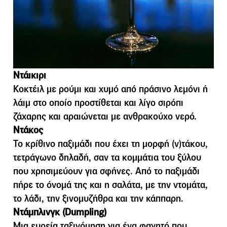
Ντάικιρι
Κοκτέιλ με ρούμι και χυμό από πράσινο λεμόνι ή
λάιμ στο οποίο προστίθεται και λίγο σιρόπι
ζάχαρης και αραιώνεται με ανθρακούχο νερό.
Ντάκος
Το κρίθινο παξιµάδι που έχει τη µορφή (ν)τάκου,
τετράγωνο δηλαδή, σαν τα κοµµάτια του ξύλου
που χρησιµεύουν για σφήνες. Από το παξιµάδι
πήρε το όνοµά της και η σαλάτα, µε την ντοµάτα,
το λάδι, την ξινοµυζήθρα και την κάππαρη.
Ντάµπλινγκ (Dumpling)
Μια ευρεία ταξινόµηση για ένα φαγητό που