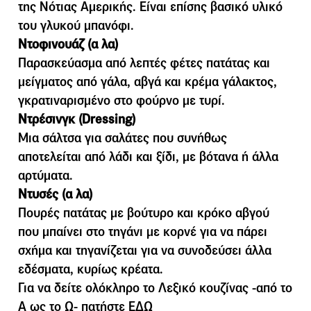
της Νότιας Αµερικής. Είναι επίσης βασικό υλικό
του γλυκού µπανόφι.
Ντοφινουάζ (α λα)
Παρασκεύασμα από λεπτές φέτες πατάτας και
μείγματος από γάλα, αβγά και κρέμα γάλακτος,
γκρατιναρισμένο στο φούρνο με τυρί.
Ντρέσινγκ (Dressing)
Μια σάλτσα για σαλάτες που συνήθως
αποτελείται από λάδι και ξίδι, µε βότανα ή άλλα
αρτύµατα.
Ντυσές (α λα)
Πουρές πατάτας με βούτυρο και κρόκο αβγού
που μπαίνει στο τηγάνι με κορνέ για να πάρει
σχήμα και τηγανίζεται για να συνοδεύσει άλλα
εδέσματα, κυρίως κρέατα.
Για να δείτε ολόκληρο το Λεξικό κουζίνας -από το
Α ως το Ω- πατήστε
ΕΔΩ