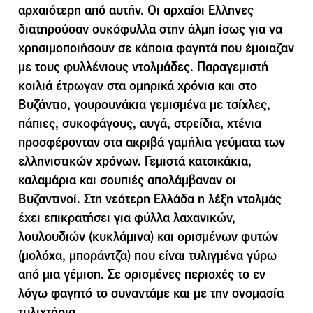
αρχαιότερη από αυτήν. Οι αρχαίοι Ελληνες
διατηρούσαν συκόφυλλα στην άλµη ίσως για να
χρησιµοποιήσουν σε κάποια φαγητά που έµοιαζαν
µε τους φυλλένιους ντολµάδες. Παραγεµιστή
κοιλιά έτρωγαν στα οµηρικά χρόνια και στο
Βυζάντιο, γουρουνάκια γεµισµένα µε τσίχλες,
πάπιες, συκοφάγους, αυγά, στρείδια, χτένια
προσφέρονταν στα ακριβά γαµήλια γεύµατα των
ελληνιστικών χρόνων. Γεµιστά κατσικάκια,
καλαµάρια και σουπιές απολάµβαναν οι
Βυζαντινοί. Στη νεότερη Ελλάδα η λέξη ντολµάς
έχει επικρατήσει για φύλλα λαχανικών,
λουλουδιών (κυκλάµινα) και ορισµένων φυτών
(µολόχα, µποράντζα) που είναι τυλιγµένα γύρω
από µια γέµιση. Σε ορισµένες περιοχές το εν
λόγω φαγητό το συναντάµε και µε την ονοµασία
τυλιχτάρια.