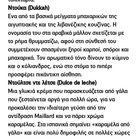
Ντούκα (Dukkah)
Ενα από τα βασικά µείγµατα µπαχαρικών της
αιγυπτιακής και της λιβανέζικης κουζίνας. Η
ονοµασία του στα αραβικά µάλλον σχετίζεται µε
το ρήµα θρυµµατίζω, αφού στη σύνθεσή του
συµµετέχουν σπασµένοι ξηροί καρποί, σπόροι και
µπαχαρικά. Τον αρωµατικό τόνο δίνουν το κύµινο
και ο κόλιανδρος, ενώ στο στόµα το πιπέρι
προσφέρει πικάντικη αίσθηση.
Ντούλτσε ντε λέτσε (Dulce de leche)
Μια γλυκιά κρέµα που παρασκευάζεται από γάλα
που ζεσταίνεται αργά για πολλή ώρα, για να
προκαλέσει την ιδιαίτερη γεύση από την
αντίδραση Maillard και να πάρει χρώµα
καραµέλας. Στα ισπανικά σηµαίνει «καραµέλα από
γάλα» και είναι πολύ δηµοφιλής σε πολλές χώρες