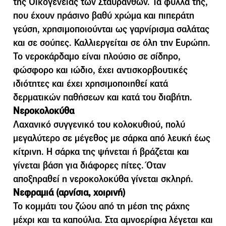
της Οικογένειας των Σταυρανθών. Τα φύλλα της,
που έχουν πράσινο βαθύ χρώµα και πιπεράτη
γεύση, χρησιµοποιούνται ως γαρνίρισµα σαλάτας
και σε σούπες. Καλλιεργείται σε όλη την Ευρώπη.
Το νεροκάρδαµο είναι πλούσιο σε σίδηρο,
φώσφορο και ιώδιο, έχει αντισκορβουτικές
ιδιότητες και έχει χρησιµοποιηθεί κατά
δερµατικών παθήσεων και κατά του διαβήτη.
Νεροκολοκύθα
Λαχανικό συγγενικό του κολοκυθιού, πολύ
μεγαλύτερο σε μέγεθος με σάρκα από λευκή έως
κίτρινη. Η σάρκα της ψήνεται ή βράζεται και
γίνεται βάση για διάφορες πίτες. Όταν
αποξηραθεί η νεροκολοκύθα γίνεται σκληρή.
Νεφραµιά (αρνίσια, χοιρινή)
Το κοµµάτι του ζώου από τη µέση της ράχης
µέχρι και τα καπούλια. Στα αµνοερίφια λέγεται και