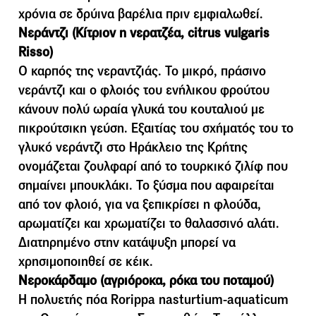
χρόνια σε δρύινα βαρέλια πριν εμφιαλωθεί.
Νεράντζι (Κίτριον η νερατζέα, citrus vulgaris
Risso)
Ο καρπός της νεραντζιάς. Το µικρό, πράσινο
νεράντζι και ο φλοιός του ενήλικου φρούτου
κάνουν πολύ ωραία γλυκά του κουταλιού µε
πικρούτσικη γεύση. Εξαιτίας του σχήµατός του το
γλυκό νεράντζι στο Ηράκλειο της Κρήτης
ονοµάζεται ζουλφαρί από το τουρκικό ζιλίφ που
σηµαίνει µπουκλάκι. Το ξύσµα που αφαιρείται
από τον φλοιό, για να ξεπικρίσει η φλούδα,
αρωµατίζει και χρωµατίζει το θαλασσινό αλάτι.
Διατηρηµένο στην κατάψυξη µπορεί να
χρησιµοποιηθεί σε κέικ.
Νεροκάρδαµο (αγριόροκα, ρόκα του ποταµού)
Η πολυετής πόα Rorippa nasturtium-aquaticum