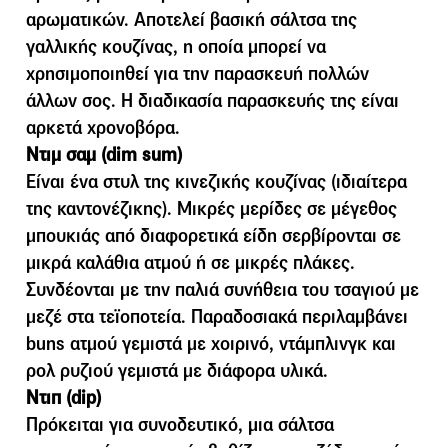
αρωµατικών. Αποτελεί βασική σάλτσα της
γαλλικής κουζίνας, η οποία µπορεί να
χρησιµοποιηθεί για την παρασκευή πολλών
άλλων σος. Η διαδικασία παρασκευής της είναι
αρκετά χρονοβόρα.
Ντιµ σαµ (dim sum)
Είναι ένα στυλ της κινεζικής κουζίνας (ιδιαίτερα
της καντονέζικης). Μικρές µερίδες σε µέγεθος
µπουκιάς από διαφορετικά είδη σερβίρονται σε
µικρά καλάθια ατµού ή σε µικρές πλάκες.
Συνδέονται µε την παλιά συνήθεια του τσαγιού µε
µεζέ στα τεϊοποτεία. Παραδοσιακά περιλαµβάνει
buns ατµού γεµιστά µε χοιρινό, ντάµπλινγκ και
ρολ ρυζιού γεµιστά µε διάφορα υλικά.
Ντιπ (dip)
Πρόκειται για συνοδευτικό, µια σάλτσα