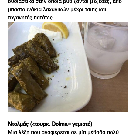
ουσιαστικά στην οποία βυθίζονται µεζέδες, από
µπαστουνάκια λαχανικών µέχρι τσιπς και
τηγανητές πατάτες.
Ντολµάς (<τουρκ. Dolma= γεµιστό)
Μια λέξη που αναφέρεται σε µία µέθοδο πολύ