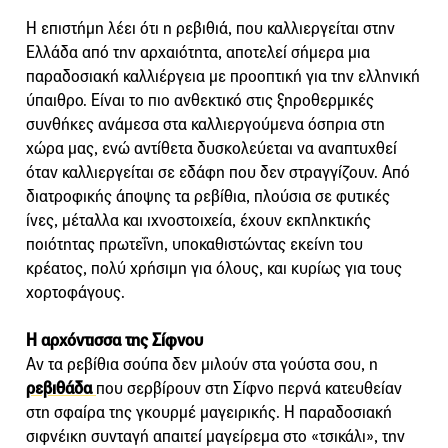
Η επιστήμη λέει ότι η ρεβιθιά, που καλλιεργείται στην
Ελλάδα από την αρχαιότητα, αποτελεί σήμερα μια
παραδοσιακή καλλιέργεια με προοπτική για την ελληνική
ύπαιθρο. Είναι το πιο ανθεκτικό στις ξηροθερμικές
συνθήκες ανάμεσα στα καλλιεργούμενα όσπρια στη
χώρα μας, ενώ αντίθετα δυσκολεύεται να αναπτυχθεί
όταν καλλιεργείται σε εδάφη που δεν στραγγίζουν. Από
διατροφικής άποψης τα ρεβίθια, πλούσια σε φυτικές
ίνες, μέταλλα και ιχνοστοιχεία, έχουν εκπληκτικής
ποιότητας πρωτεΐνη, υποκαθιστώντας εκείνη του
κρέατος, πολύ χρήσιμη για όλους, και κυρίως για τους
χορτοφάγους.
Η αρχόντισσα της Σίφνου
Αν τα ρεβίθια σούπα δεν μιλούν στα γούστα σου, η
ρεβιθάδα
που σερβίρουν στη Σίφνο περνά κατευθείαν
στη σφαίρα της γκουρμέ μαγειρικής. Η παραδοσιακή
σιφνέικη συνταγή απαιτεί μαγείρεμα στο «τσικάλι», την