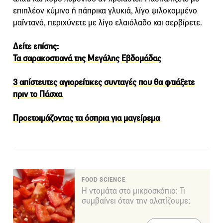
επιπλέον κύµινο ή πάπρικα γλυκιά, λίγο ψιλοκοµµένο
µαϊντανό, περιχύνετε µε λίγο ελαιόλαδο και σερβίρετε.
Δείτε επίσης:
Τα σαρακοστιανά της Μεγάλης Εβδομάδας
3 απίστευτες αγιορείτικες συνταγές που θα φτιάξετε
πριν το Πάσχα
Προετοιμάζοντας τα όσπρια για μαγείρεμα
FOOD SCIENCE
Η ντομάτα στο μικροσκόπιο: Τι
συμβαίνει όταν την αλατίζουμε;