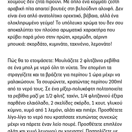
χούμους δεν ζητά πιρούνι. Με όπλο ένα κομμάτι ζεστή
αραβική πίτα απαιτεί βουτιές στη βελούδινη αλοιφή. Δεν
είναι ένα απλό ανατολίτικο ορεκτικό, βέβαια, αλλά ένα
ολοκληρωµένο γεύµα! Το υπόλευκο χρώµα του δεν σου
αποκαλύπτει τον πλούσιο αρωµατικό χαρακτήρα που
κρύβει παρά µόνο στην πρώτη, κρεµώδη, αέρινη
µπουκιά: σκορδάτο, κυµινάτο, ταχινένιο, λεµονάτο!
Πώς θα το ετοιμάσετε: Μουλιάζετε 2 φλιτζάνια ρεβίθια
σε ένα µπολ µε νερό όλη τη νύχτα. Την εποµένη τα
στραγγίζετε και τα βράζετε για περίπου 1 ώρα µέχρι να
µαλακώσουν. Τα σουρώνετε, κρατώντας περίπου 200ml
από το νερό τους. Σε ένα µίξερ-πολυκόφτη πολτοποιείτε
τα ρεβίθια µαζί µε 1/2 φλιτζ. ταχίνι, 1/4 φλιτζανιού έξτρα
παρθένο ελαιόλαδο, 2 σκελίδες σκόρδο, 1 κουτ. γλυκού
κύμινο, χυμό από 1 λεμόνι, αλάτι και πιπέρι. Προσθέτετε
λίγο-λίγο το νερό που κρατήσατε χτυπώντας συνεχώς
µέχρι να πάρετε έναν λείο πουρέ. Προσθέτετε επιπλέον
αλάτι και χυµό λεµονιού αν χρειαστεί. Πασπαλίζετε µε