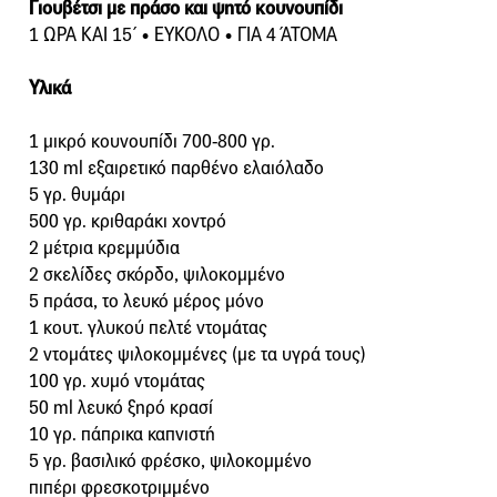
Γιουβέτσι με πράσο και ψητό κουνουπίδι
1 ΩΡΑ ΚΑΙ 15΄ • ΕΥΚΟΛΟ • ΓΙΑ 4 ΆΤΟΜΑ
Υλικά
1 μικρό κουνουπίδι 700-800 γρ.
130 ml εξαιρετικό παρθένο ελαιόλαδο
5 γρ. θυμάρι
500 γρ. κριθαράκι χοντρό
2 μέτρια κρεμμύδια
2 σκελίδες σκόρδο, ψιλοκομμένο
5 πράσα, το λευκό μέρος μόνο
1 κουτ. γλυκού πελτέ ντομάτας
2 ντομάτες ψιλοκομμένες (με τα υγρά τους)
100 γρ. χυμό ντομάτας
50 ml λευκό ξηρό κρασί
10 γρ. πάπρικα καπνιστή
5 γρ. βασιλικό φρέσκο, ψιλοκομμένο
πιπέρι φρεσκοτριμμένο