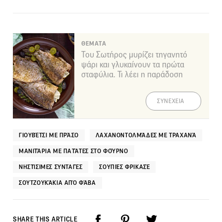
ΘΕΜΑΤΑ
Του Σωτήρος μυρίζει τηγανητό
ψάρι και γλυκαίνουν τα πρώτα
σταφύλια. Τι λέει η παράδοση
ΣΥΝΕΧΕΙΑ
ΓΙΟΥΒΈΤΣΙ ΜΕ ΠΡΆΣΟ
ΛΑΧΑΝΟΝΤΟΛΜΆΔΕΣ ΜΕ ΤΡΑΧΑΝΆ
ΜΑΝΙΤΆΡΙΑ ΜΕ ΠΑΤΆΤΕΣ ΣΤΟ ΦΟΎΡΝΟ
ΝΗΣΤΊΣΙΜΕΣ ΣΥΝΤΑΓΈΣ
ΣΟΥΠΙΈΣ ΦΡΙΚΑΣΈ
ΣΟΥΤΖΟΥΚΆΚΙΑ ΑΠΌ ΦΆΒΑ
SHARE THIS ARTICLE