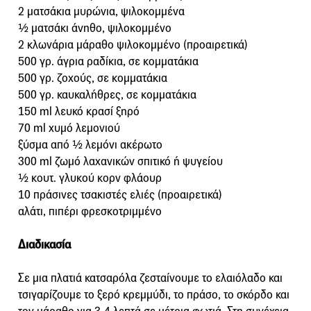
2 ματσάκια μυρώνια, ψιλοκομμένα
½ ματσάκι άνηθο, ψιλοκομμένο
2 κλωνάρια μάραθο ψιλοκομμένο (προαιρετικά)
500 γρ. άγρια ραδίκια, σε κομματάκια
500 γρ. ζοχούς, σε κομματάκια
500 γρ. καυκαλήθρες, σε κομματάκια
150 ml λευκό κρασί ξηρό
70 ml χυμό λεμονιού
ξύσμα από ½ λεμόνι ακέρωτο
300 ml ζωμό λαχανικών σπιτικό ή ψυγείου
½ κουτ. γλυκού κορν φλάουρ
10 πράσινες τσακιστές ελιές (προαιρετικά)
αλάτι, πιπέρι φρεσκοτριμμένο
Διαδικασία
Σε μια πλατιά κατσαρόλα ζεσταίνουμε το ελαιόλαδο και
τσιγαρίζουμε το ξερό κρεμμύδι, το πράσο, το σκόρδο και