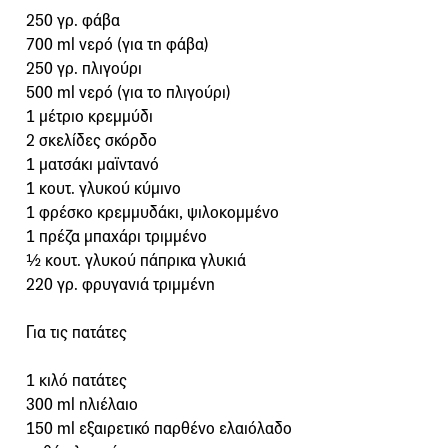
250 γρ. φάβα
700 ml νερό (για τη φάβα)
250 γρ. πλιγούρι
500 ml νερό (για το πλιγούρι)
1 μέτριο κρεμμύδι
2 σκελίδες σκόρδο
1 ματσάκι μαϊντανό
1 κουτ. γλυκού κύμινο
1 φρέσκο κρεμμυδάκι, ψιλοκομμένο
1 πρέζα μπαχάρι τριμμένο
½ κουτ. γλυκού πάπρικα γλυκιά
220 γρ. φρυγανιά τριμμένη
Για τις πατάτες
1 κιλό πατάτες
300 ml ηλιέλαιο
150 ml εξαιρετικό παρθένο ελαιόλαδο