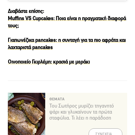
Διαβάστε επίσης:
Muffins VS Cupcakes: Ποια είναι η πραγματική διαφορά
τους;
Γιαπωνέζικα pancakes: η συνταγή για τα πιο αφράτα και
λαχταριστά pancakes
Οινοποιείο Γκιρλέμη: κρασιά με μεράκι
ΘΕΜΑΤΑ
Του Σωτήρος μυρίζει τηγανητό
ψάρι και γλυκαίνουν τα πρώτα
σταφύλια. Τι λέει η παράδοση
ΣΥΝΕΧΕΙΑ