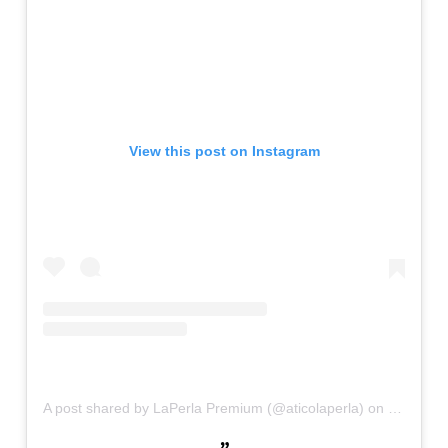
View this post on Instagram
A post shared by LaPerla Premium (@aticolaperla)
on
Sep 1, 2