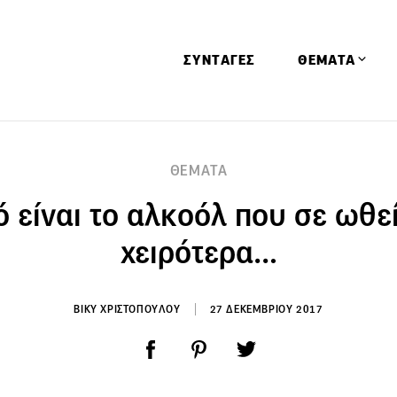
ΣΥΝΤΑΓΕΣ
ΘΕΜΑΤΑ
Απόψεις
ΘΕΜΑΤΑ
Αφιερώματα
 είναι το αλκοόλ που σε ωθε
Ειδήσεις
Έρευνες
χειρότερα…
Οινοπνευματώ
Παιδί
ΒΙΚΥ ΧΡΙΣΤΟΠΟΥΛΟΥ
27 ΔΕΚΕΜΒΡΙΟΥ 2017
Υγεία & Διατρ