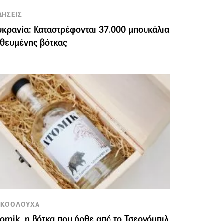
ΔΗΣΕΙΣ
κρανία: Καταστρέφονται 37.000 μπουκάλια
θευμένης βότκας
ΛΚΟΟΛΟΥΧΑ
omik, η βότκα που ήρθε από το Τσερνόμπιλ