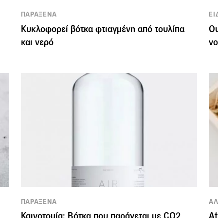
ΠΑΡΑΞΕΝΑ
ΕΙ
Κυκλοφορεί βότκα φτιαγμένη από τουλίπα
Ου
και νερό
νο
ΠΑΡΑΞΕΝΑ
Α
Καινοτομία: Βότκα που παράγεται με CO2
At