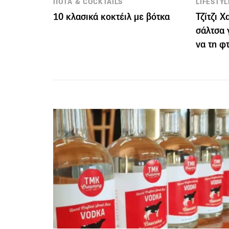
ΠΟΤΑ & COCKTAILS
LIFESTYL
10 κλασικά κοκτέιλ με βότκα
Τζίτζι Χ
σάλτσα 
να τη φτ