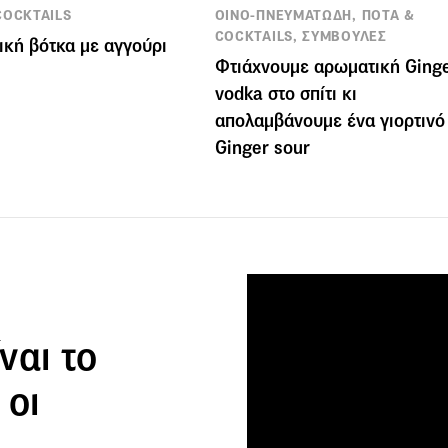
COCKTAILS
ΟΙΝΟ-ΠΝΕΥΜΑΤΩΔΗ, ΠΟΤΑ &
COCKTAILS, ΣΥΜΒΟΥΛΕΣ
ική βότκα με αγγούρι
Φτιάχνουμε αρωματική Ging
vodka στο σπίτι κι
απολαμβάνουμε ένα γιορτινό
Ginger sour
ναι το
 οι