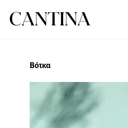
Βότκα