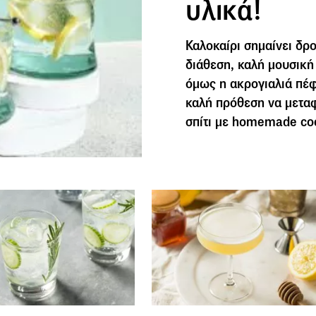
υλικά!
Καλοκαίρι σημαίνει δρ
διάθεση, καλή μουσική 
όμως η ακρογιαλιά πέφ
καλή πρόθεση να μεταφ
σπίτι με homemade coc