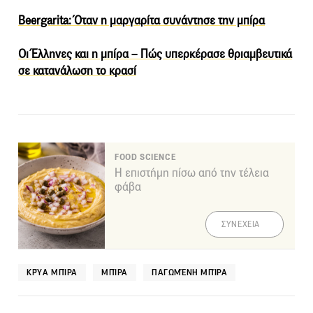
Beergarita: Όταν η μαργαρίτα συνάντησε την μπίρα
Οι Έλληνες και η μπίρα – Πώς υπερκέρασε θριαμβευτικά
σε κατανάλωση το κρασί
FOOD SCIENCE
Η επιστήμη πίσω από την τέλεια
φάβα
ΣΥΝΕΧΕΙΑ
ΚΡΎΑ ΜΠΊΡΑ
ΜΠΊΡΑ
ΠΑΓΩΜΈΝΗ ΜΠΊΡΑ