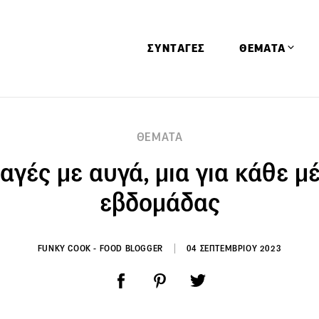
ΣΥΝΤΑΓΕΣ
ΘΕΜΑΤΑ
Απόψεις
ΘΕΜΑΤΑ
Αφιερώματα
αγές με αυγά, μια για κάθε μ
Ειδήσεις
Έρευνες
εβδομάδας
Οινοπνευματώ
Παιδί
FUNKY COOK - FOOD BLOGGER
04 ΣΕΠΤΕΜΒΡΙΟΥ 2023
Υγεία & Διατρ