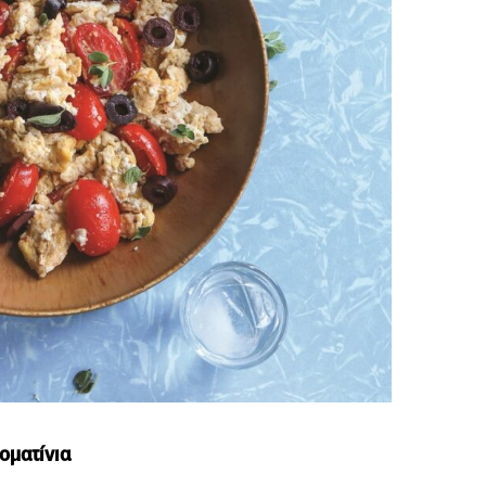
οματίνια